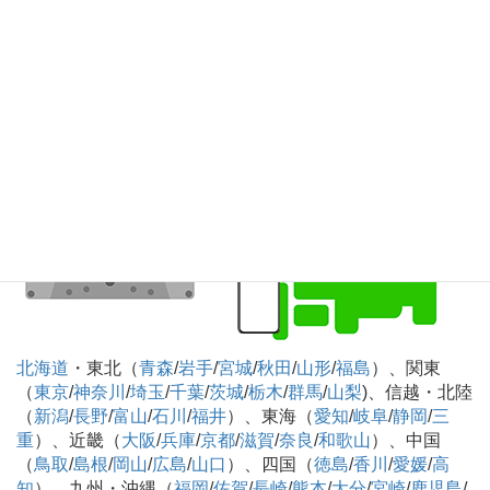
沖縄
）
カセットテープのデジタル化CD化録音 全国対
応可
北海道
・東北（
青森
/
岩手
/
宮城
/
秋田
/
山形
/
福島
）、関東
（
東京
/
神奈川
/
埼玉
/
千葉
/
茨城
/
栃木
/
群馬
/
山梨
)、信越・北陸
（
新潟
/
長野
/
富山
/
石川
/
福井
）、東海（
愛知
/
岐阜
/
静岡
/
三
重
）、近畿（
大阪
/
兵庫
/
京都
/
滋賀
/
奈良
/
和歌山
）、中国
（
鳥取
/
島根
/
岡山
/
広島
/
山口
）、四国（
徳島
/
香川
/
愛媛
/
高
知
）、九州・沖縄（
福岡
/
佐賀
/
長崎
/
熊本
/
大分
/
宮崎
/
鹿児島
/