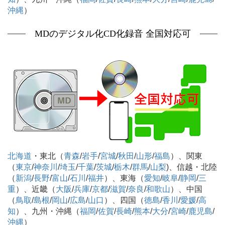
沖縄
）
MDのデジタル化CD化録音 全国対応可
北海道
・東北（
青森
/
岩手
/
宮城
/
秋田
/
山形
/
福島
）、関東
（
東京
/
神奈川
/
埼玉
/
千葉
/
茨城
/
栃木
/
群馬
/
山梨
)、信越・北陸
（
新潟
/
長野
/
富山
/
石川
/
福井
）、東海（
愛知
/
岐阜
/
静岡
/
三
重
）、近畿（
大阪
/
兵庫
/
京都
/
滋賀
/
奈良
/
和歌山
）、中国
（
鳥取
/
島根
/
岡山
/
広島
/
山口
）、四国（
徳島
/
香川
/
愛媛
/
高
知
）、九州・沖縄（
福岡
/
佐賀
/
長崎
/
熊本
/
大分
/
宮崎
/
鹿児島
/
沖縄
）