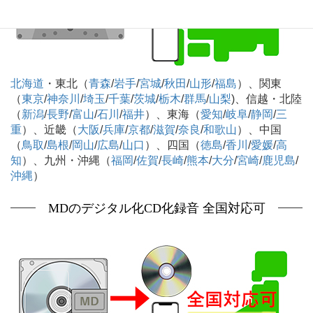
北海道
・東北（
青森
/
岩手
/
宮城
/
秋田
/
山形
/
福島
）、関東
（
東京
/
神奈川
/
埼玉
/
千葉
/
茨城
/
栃木
/
群馬
/
山梨
)、信越・北陸
（
新潟
/
長野
/
富山
/
石川
/
福井
）、東海（
愛知
/
岐阜
/
静岡
/
三
重
）、近畿（
大阪
/
兵庫
/
京都
/
滋賀
/
奈良
/
和歌山
）、中国
（
鳥取
/
島根
/
岡山
/
広島
/
山口
）、四国（
徳島
/
香川
/
愛媛
/
高
知
）、九州・沖縄（
福岡
/
佐賀
/
長崎
/
熊本
/
大分
/
宮崎
/
鹿児島
/
沖縄
）
MDのデジタル化CD化録音 全国対応可