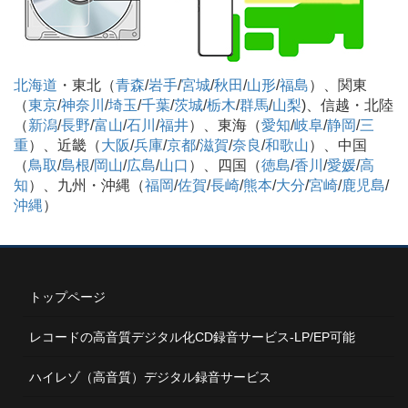
北海道
・東北（
青森
/
岩手
/
宮城
/
秋田
/
山形
/
福島
）、関東
（
東京
/
神奈川
/
埼玉
/
千葉
/
茨城
/
栃木
/
群馬
/
山梨
)、信越・北陸
（
新潟
/
長野
/
富山
/
石川
/
福井
）、東海（
愛知
/
岐阜
/
静岡
/
三
重
）、近畿（
大阪
/
兵庫
/
京都
/
滋賀
/
奈良
/
和歌山
）、中国
（
鳥取
/
島根
/
岡山
/
広島
/
山口
）、四国（
徳島
/
香川
/
愛媛
/
高
知
）、九州・沖縄（
福岡
/
佐賀
/
長崎
/
熊本
/
大分
/
宮崎
/
鹿児島
/
沖縄
）
トップページ
レコードの高音質デジタル化CD録音サービス-LP/EP可能
ハイレゾ（高音質）デジタル録音サービス