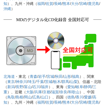
知
）、九州・沖縄（
福岡
/
佐賀
/
長崎
/
熊本
/
大分
/
宮崎
/
鹿児島
/
沖縄
）
MDのデジタル化CD化録音 全国対応可
北海道
・東北（
青森
/
岩手
/
宮城
/
秋田
/
山形
/
福島
）、関東
（
東京
/
神奈川
/
埼玉
/
千葉
/
茨城
/
栃木
/
群馬
/
山梨
)、信越・北陸
（
新潟
/
長野
/
富山
/
石川
/
福井
）、東海（
愛知
/
岐阜
/
静岡
/
三
重
）、近畿（
大阪
/
兵庫
/
京都
/
滋賀
/
奈良
/
和歌山
）、中国
（
鳥取
/
島根
/
岡山
/
広島
/
山口
）、四国（
徳島
/
香川
/
愛媛
/
高
知
）、九州・沖縄（
福岡
/
佐賀
/
長崎
/
熊本
/
大分
/
宮崎
/
鹿児島
/