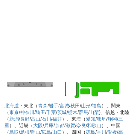
知
）、九州・沖縄（
福岡
/
佐賀
/
長崎
/
熊本
/
大分
/
宮崎
/
鹿児島
/
沖縄
）
カセットテープのデジタル化CD化録音 全国対
応可
北海道
・東北（
青森
/
岩手
/
宮城
/
秋田
/
山形
/
福島
）、関東
（
東京
/
神奈川
/
埼玉
/
千葉
/
茨城
/
栃木
/
群馬
/
山梨
)、信越・北陸
（
新潟
/
長野
/
富山
/
石川
/
福井
）、東海（
愛知
/
岐阜
/
静岡
/
三
重
）、近畿（
大阪
/
兵庫
/
京都
/
滋賀
/
奈良
/
和歌山
）、中国
（
鳥取
/
島根
/
岡山
/
広島
/
山口
）、四国（
徳島
/
香川
/
愛媛
/
高