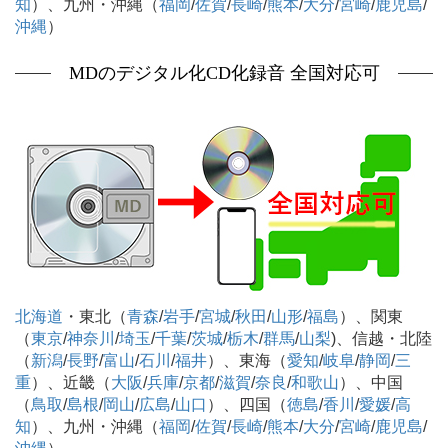
知
）、九州・沖縄（
福岡
/
佐賀
/
長崎
/
熊本
/
大分
/
宮崎
/
鹿児島
/
沖縄
）
MDのデジタル化CD化録音 全国対応可
北海道
・東北（
青森
/
岩手
/
宮城
/
秋田
/
山形
/
福島
）、関東
（
東京
/
神奈川
/
埼玉
/
千葉
/
茨城
/
栃木
/
群馬
/
山梨
)、信越・北陸
（
新潟
/
長野
/
富山
/
石川
/
福井
）、東海（
愛知
/
岐阜
/
静岡
/
三
重
）、近畿（
大阪
/
兵庫
/
京都
/
滋賀
/
奈良
/
和歌山
）、中国
（
鳥取
/
島根
/
岡山
/
広島
/
山口
）、四国（
徳島
/
香川
/
愛媛
/
高
知
）、九州・沖縄（
福岡
/
佐賀
/
長崎
/
熊本
/
大分
/
宮崎
/
鹿児島
/