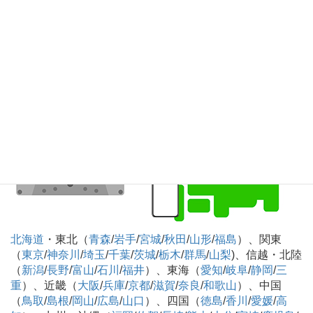
知
）、九州・沖縄（
福岡
/
佐賀
/
長崎
/
熊本
/
大分
/
宮崎
/
鹿児島
/
沖縄
）
カセットテープのデジタル化CD化録音 全国対
応可
北海道
・東北（
青森
/
岩手
/
宮城
/
秋田
/
山形
/
福島
）、関東
（
東京
/
神奈川
/
埼玉
/
千葉
/
茨城
/
栃木
/
群馬
/
山梨
)、信越・北陸
（
新潟
/
長野
/
富山
/
石川
/
福井
）、東海（
愛知
/
岐阜
/
静岡
/
三
重
）、近畿（
大阪
/
兵庫
/
京都
/
滋賀
/
奈良
/
和歌山
）、中国
（
鳥取
/
島根
/
岡山
/
広島
/
山口
）、四国（
徳島
/
香川
/
愛媛
/
高