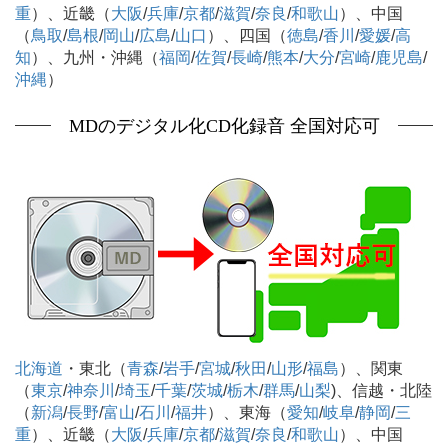
重
）、近畿（
大阪
/
兵庫
/
京都
/
滋賀
/
奈良
/
和歌山
）、中国
（
鳥取
/
島根
/
岡山
/
広島
/
山口
）、四国（
徳島
/
香川
/
愛媛
/
高
知
）、九州・沖縄（
福岡
/
佐賀
/
長崎
/
熊本
/
大分
/
宮崎
/
鹿児島
/
沖縄
）
MDのデジタル化CD化録音 全国対応可
北海道
・東北（
青森
/
岩手
/
宮城
/
秋田
/
山形
/
福島
）、関東
（
東京
/
神奈川
/
埼玉
/
千葉
/
茨城
/
栃木
/
群馬
/
山梨
)、信越・北陸
（
新潟
/
長野
/
富山
/
石川
/
福井
）、東海（
愛知
/
岐阜
/
静岡
/
三
重
）、近畿（
大阪
/
兵庫
/
京都
/
滋賀
/
奈良
/
和歌山
）、中国