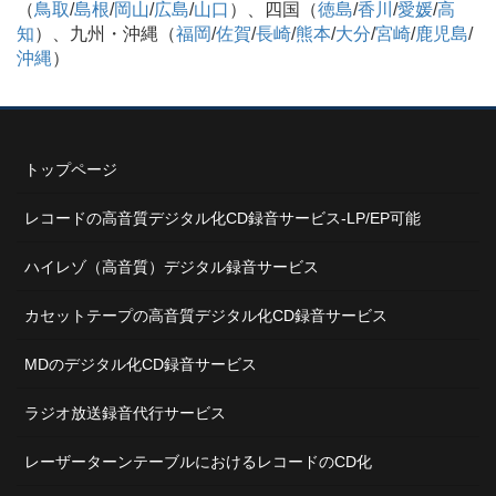
（
鳥取
/
島根
/
岡山
/
広島
/
山口
）、四国（
徳島
/
香川
/
愛媛
/
高
知
）、九州・沖縄（
福岡
/
佐賀
/
長崎
/
熊本
/
大分
/
宮崎
/
鹿児島
/
沖縄
）
トップページ
レコードの高音質デジタル化CD録音サービス-LP/EP可能
ハイレゾ（高音質）デジタル録音サービス
カセットテープの高音質デジタル化CD録音サービス
MDのデジタル化CD録音サービス
ラジオ放送録音代行サービス
レーザーターンテーブルにおけるレコードのCD化