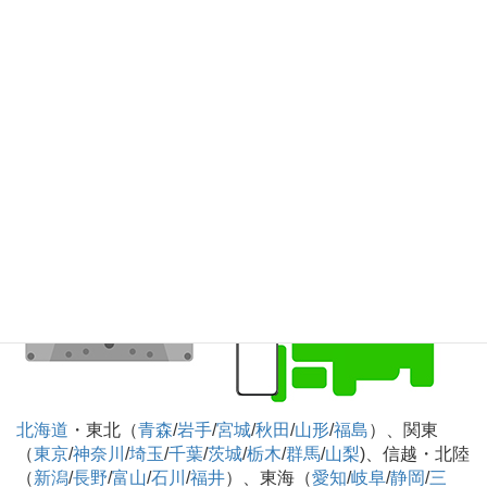
重
）、近畿（
大阪
/
兵庫
/
京都
/
滋賀
/
奈良
/
和歌山
）、中国
（
鳥取
/
島根
/
岡山
/
広島
/
山口
）、四国（
徳島
/
香川
/
愛媛
/
高
知
）、九州・沖縄（
福岡
/
佐賀
/
長崎
/
熊本
/
大分
/
宮崎
/
鹿児島
/
沖縄
）
カセットテープのデジタル化CD化録音 全国対
応可
北海道
・東北（
青森
/
岩手
/
宮城
/
秋田
/
山形
/
福島
）、関東
（
東京
/
神奈川
/
埼玉
/
千葉
/
茨城
/
栃木
/
群馬
/
山梨
)、信越・北陸
（
新潟
/
長野
/
富山
/
石川
/
福井
）、東海（
愛知
/
岐阜
/
静岡
/
三