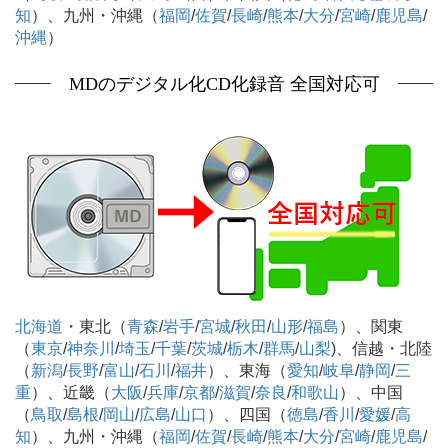
知
）、九州・沖縄（
福岡
/
佐賀
/
長崎
/
熊本
/
大分
/
宮崎
/
鹿児島
/
沖縄
）
MDのデジタル化CD化録音 全国対応可
北海道
・東北（
青森
/
岩手
/
宮城
/
秋田
/
山形
/
福島
）、関東
（
東京
/
神奈川
/
埼玉
/
千葉
/
茨城
/
栃木
/
群馬
/
山梨
)、信越・北陸
（
新潟
/
長野
/
富山
/
石川
/
福井
）、東海（
愛知
/
岐阜
/
静岡
/
三
重
）、近畿（
大阪
/
兵庫
/
京都
/
滋賀
/
奈良
/
和歌山
）、中国
（
鳥取
/
島根
/
岡山
/
広島
/
山口
）、四国（
徳島
/
香川
/
愛媛
/
高
知
）、九州・沖縄（
福岡
/
佐賀
/
長崎
/
熊本
/
大分
/
宮崎
/
鹿児島
/