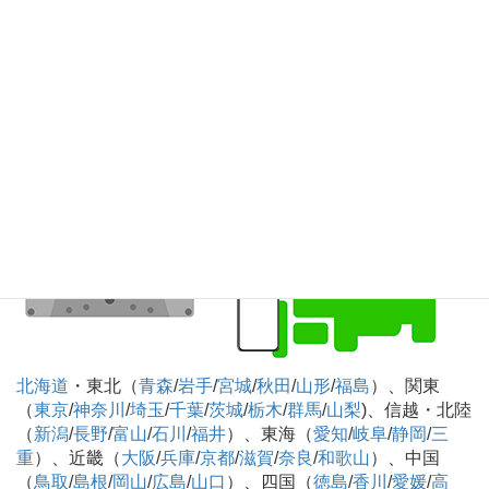
知
）、九州・沖縄（
福岡
/
佐賀
/
長崎
/
熊本
/
大分
/
宮崎
/
鹿児島
/
沖縄
）
カセットテープのデジタル化CD化録音 全国対
応可
北海道
・東北（
青森
/
岩手
/
宮城
/
秋田
/
山形
/
福島
）、関東
（
東京
/
神奈川
/
埼玉
/
千葉
/
茨城
/
栃木
/
群馬
/
山梨
)、信越・北陸
（
新潟
/
長野
/
富山
/
石川
/
福井
）、東海（
愛知
/
岐阜
/
静岡
/
三
重
）、近畿（
大阪
/
兵庫
/
京都
/
滋賀
/
奈良
/
和歌山
）、中国
（
鳥取
/
島根
/
岡山
/
広島
/
山口
）、四国（
徳島
/
香川
/
愛媛
/
高