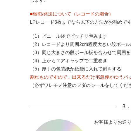
します。
■梱包/発送について（レコードの場合）
LPレコード3枚までなら以下の方法がお勧めで
（1）ビニール袋でピッチリ包みます
（2）レコードより周囲2cm程度大きい段ボー
（3）同じ大きさの段ボール板を合わせて周囲
（4）上からエアキャップで二重巻き
（5）厚手の包装紙か紙袋に入れて封をする
割れものですので、出来るだけ宅急便かゆうパ
（必ずワレモノ注意のフダのシールをしてくだ
3
お客様よりお送