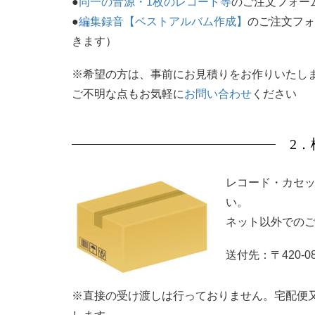
●
同一の音源・1枚のレコード等
のご注文フォー
●
編集録音【ベストアルバム作成】
のご注文フォ
きます）
※希望の方は、事前にお見積りをお作りいたし
ご不明な点もお気軽に
お問い合わせ
ください
2
レコード・カセ
い。
ネット以外での
送付先：〒420-0
※直接の受け渡しは行っておりません。宅配便