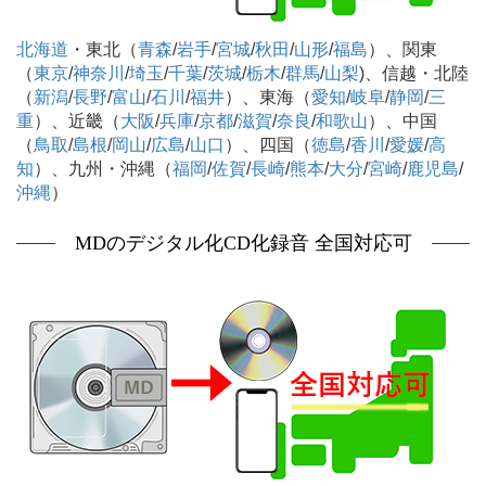
北海道
・東北（
青森
/
岩手
/
宮城
/
秋田
/
山形
/
福島
）、関東
（
東京
/
神奈川
/
埼玉
/
千葉
/
茨城
/
栃木
/
群馬
/
山梨
)、信越・北陸
（
新潟
/
長野
/
富山
/
石川
/
福井
）、東海（
愛知
/
岐阜
/
静岡
/
三
重
）、近畿（
大阪
/
兵庫
/
京都
/
滋賀
/
奈良
/
和歌山
）、中国
（
鳥取
/
島根
/
岡山
/
広島
/
山口
）、四国（
徳島
/
香川
/
愛媛
/
高
知
）、九州・沖縄（
福岡
/
佐賀
/
長崎
/
熊本
/
大分
/
宮崎
/
鹿児島
/
沖縄
）
MDのデジタル化CD化録音 全国対応可