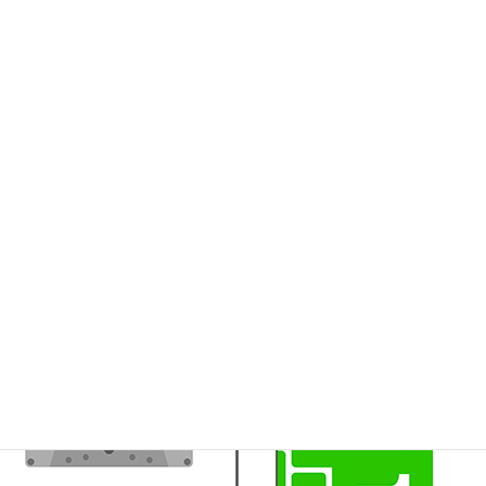
北海道
・東北（
青森
/
岩手
/
宮城
/
秋田
/
山形
/
福島
）、関東
（
東京
/
神奈川
/
埼玉
/
千葉
/
茨城
/
栃木
/
群馬
/
山梨
)、信越・北陸
（
新潟
/
長野
/
富山
/
石川
/
福井
）、東海（
愛知
/
岐阜
/
静岡
/
三
重
）、近畿（
大阪
/
兵庫
/
京都
/
滋賀
/
奈良
/
和歌山
）、中国
（
鳥取
/
島根
/
岡山
/
広島
/
山口
）、四国（
徳島
/
香川
/
愛媛
/
高
知
）、九州・沖縄（
福岡
/
佐賀
/
長崎
/
熊本
/
大分
/
宮崎
/
鹿児島
/
沖縄
）
カセットテープのデジタル化CD化録音 全国対
応可