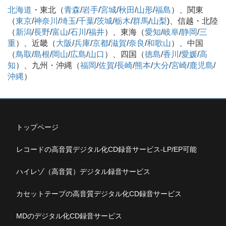
北海道
・東北（
青森
/
岩手
/
宮城
/
秋田
/
山形
/
福島
）、関東
（
東京
/
神奈川
/
埼玉
/
千葉
/
茨城
/
栃木
/
群馬
/
山梨
)、信越・北陸
（
新潟
/
長野
/
富山
/
石川
/
福井
）、東海（
愛知
/
岐阜
/
静岡
/
三
重
）、近畿（
大阪
/
兵庫
/
京都
/
滋賀
/
奈良
/
和歌山
）、中国
（
鳥取
/
島根
/
岡山
/
広島
/
山口
）、四国（
徳島
/
香川
/
愛媛
/
高
知
）、九州・沖縄（
福岡
/
佐賀
/
長崎
/
熊本
/
大分
/
宮崎
/
鹿児島
/
沖縄
）
トップページ
レコードの高音質デジタル化CD録音サービス-LP/EP可能
ハイレゾ（高音質）デジタル録音サービス
カセットテープの高音質デジタル化CD録音サービス
MDのデジタル化CD録音サービス