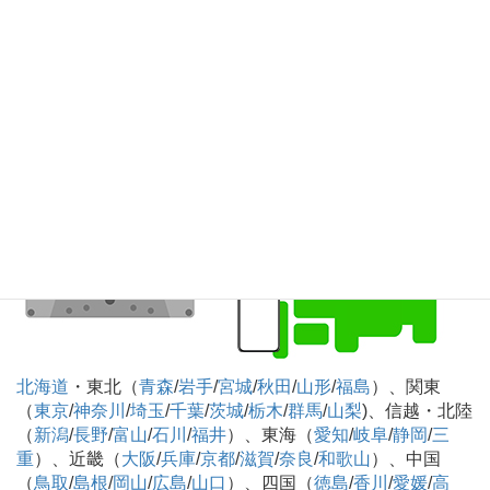
知
）、九州・沖縄（
福岡
/
佐賀
/
長崎
/
熊本
/
大分
/
宮崎
/
鹿児島
/
沖縄
）
カセットテープのデジタル化CD化録音 全国対
応可
北海道
・東北（
青森
/
岩手
/
宮城
/
秋田
/
山形
/
福島
）、関東
（
東京
/
神奈川
/
埼玉
/
千葉
/
茨城
/
栃木
/
群馬
/
山梨
)、信越・北陸
（
新潟
/
長野
/
富山
/
石川
/
福井
）、東海（
愛知
/
岐阜
/
静岡
/
三
重
）、近畿（
大阪
/
兵庫
/
京都
/
滋賀
/
奈良
/
和歌山
）、中国
（
鳥取
/
島根
/
岡山
/
広島
/
山口
）、四国（
徳島
/
香川
/
愛媛
/
高