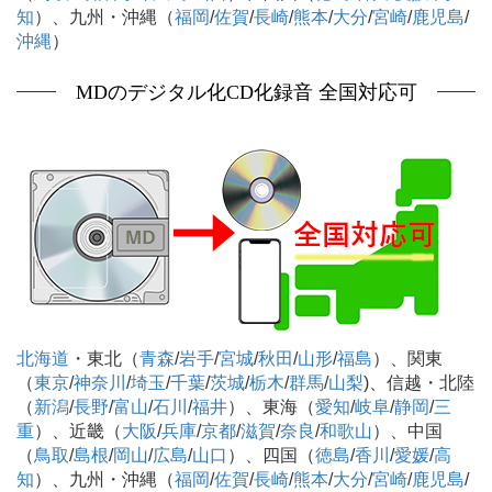
知
）、九州・沖縄（
福岡
/
佐賀
/
長崎
/
熊本
/
大分
/
宮崎
/
鹿児島
/
沖縄
）
MDのデジタル化CD化録音 全国対応可
北海道
・東北（
青森
/
岩手
/
宮城
/
秋田
/
山形
/
福島
）、関東
（
東京
/
神奈川
/
埼玉
/
千葉
/
茨城
/
栃木
/
群馬
/
山梨
)、信越・北陸
（
新潟
/
長野
/
富山
/
石川
/
福井
）、東海（
愛知
/
岐阜
/
静岡
/
三
重
）、近畿（
大阪
/
兵庫
/
京都
/
滋賀
/
奈良
/
和歌山
）、中国
（
鳥取
/
島根
/
岡山
/
広島
/
山口
）、四国（
徳島
/
香川
/
愛媛
/
高
知
）、九州・沖縄（
福岡
/
佐賀
/
長崎
/
熊本
/
大分
/
宮崎
/
鹿児島
/