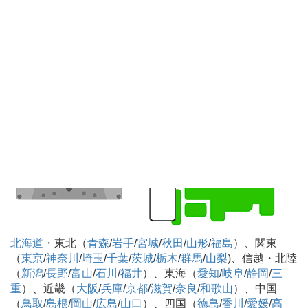
知
）、九州・沖縄（
福岡
/
佐賀
/
長崎
/
熊本
/
大分
/
宮崎
/
鹿児島
/
沖縄
）
カセットテープのデジタル化CD化録音 全国対
応可
北海道
・東北（
青森
/
岩手
/
宮城
/
秋田
/
山形
/
福島
）、関東
（
東京
/
神奈川
/
埼玉
/
千葉
/
茨城
/
栃木
/
群馬
/
山梨
)、信越・北陸
（
新潟
/
長野
/
富山
/
石川
/
福井
）、東海（
愛知
/
岐阜
/
静岡
/
三
重
）、近畿（
大阪
/
兵庫
/
京都
/
滋賀
/
奈良
/
和歌山
）、中国
（
鳥取
/
島根
/
岡山
/
広島
/
山口
）、四国（
徳島
/
香川
/
愛媛
/
高