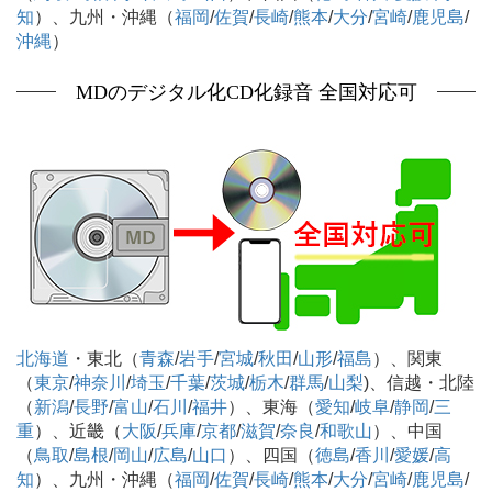
知
）、九州・沖縄（
福岡
/
佐賀
/
長崎
/
熊本
/
大分
/
宮崎
/
鹿児島
/
沖縄
）
MDのデジタル化CD化録音 全国対応可
北海道
・東北（
青森
/
岩手
/
宮城
/
秋田
/
山形
/
福島
）、関東
（
東京
/
神奈川
/
埼玉
/
千葉
/
茨城
/
栃木
/
群馬
/
山梨
)、信越・北陸
（
新潟
/
長野
/
富山
/
石川
/
福井
）、東海（
愛知
/
岐阜
/
静岡
/
三
重
）、近畿（
大阪
/
兵庫
/
京都
/
滋賀
/
奈良
/
和歌山
）、中国
（
鳥取
/
島根
/
岡山
/
広島
/
山口
）、四国（
徳島
/
香川
/
愛媛
/
高
知
）、九州・沖縄（
福岡
/
佐賀
/
長崎
/
熊本
/
大分
/
宮崎
/
鹿児島
/