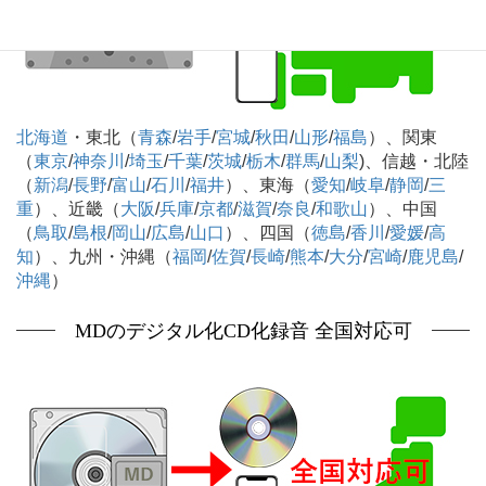
北海道
・東北（
青森
/
岩手
/
宮城
/
秋田
/
山形
/
福島
）、関東
（
東京
/
神奈川
/
埼玉
/
千葉
/
茨城
/
栃木
/
群馬
/
山梨
)、信越・北陸
（
新潟
/
長野
/
富山
/
石川
/
福井
）、東海（
愛知
/
岐阜
/
静岡
/
三
重
）、近畿（
大阪
/
兵庫
/
京都
/
滋賀
/
奈良
/
和歌山
）、中国
（
鳥取
/
島根
/
岡山
/
広島
/
山口
）、四国（
徳島
/
香川
/
愛媛
/
高
知
）、九州・沖縄（
福岡
/
佐賀
/
長崎
/
熊本
/
大分
/
宮崎
/
鹿児島
/
沖縄
）
MDのデジタル化CD化録音 全国対応可