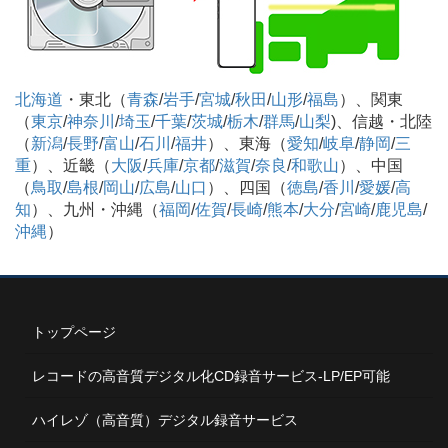
北海道
・東北（
青森
/
岩手
/
宮城
/
秋田
/
山形
/
福島
）、関東
（
東京
/
神奈川
/
埼玉
/
千葉
/
茨城
/
栃木
/
群馬
/
山梨
)、信越・北陸
（
新潟
/
長野
/
富山
/
石川
/
福井
）、東海（
愛知
/
岐阜
/
静岡
/
三
重
）、近畿（
大阪
/
兵庫
/
京都
/
滋賀
/
奈良
/
和歌山
）、中国
（
鳥取
/
島根
/
岡山
/
広島
/
山口
）、四国（
徳島
/
香川
/
愛媛
/
高
知
）、九州・沖縄（
福岡
/
佐賀
/
長崎
/
熊本
/
大分
/
宮崎
/
鹿児島
/
沖縄
）
トップページ
レコードの高音質デジタル化CD録音サービス-LP/EP可能
ハイレゾ（高音質）デジタル録音サービス