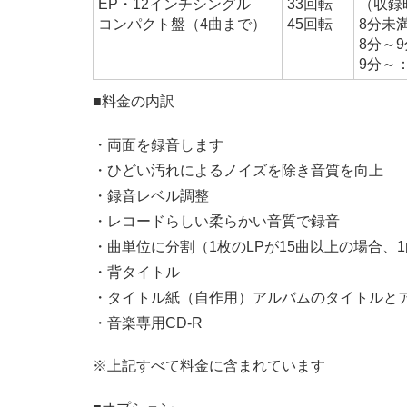
EP・12インチシングル
33回転
（収録
コンパクト盤（4曲まで）
45回転
8分未満
8分～9
9分～：
■料金の内訳
・両面を録音します
・ひどい汚れによるノイズを除き音質を向上
・録音レベル調整
・レコードらしい柔らかい音質で録音
・曲単位に分割（1枚のLPが15曲以上の場合、
・背タイトル
・タイトル紙（自作用）アルバムのタイトルと
・音楽専用CD-R
※上記すべて料金に含まれています