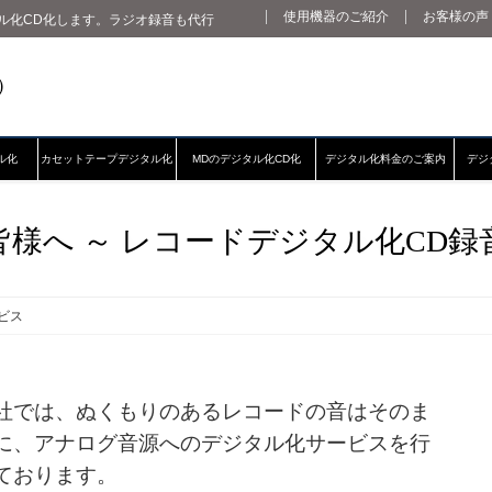
使用機器のご紹介
お客様の声
ル化CD化します。ラジオ録音も代行
ル化
カセットテープデジタル化
MDのデジタル化CD化
デジタル化料金のご案内
デジ
皆様へ ～ レコードデジタル化CD録
ビス
社では、ぬくもりのあるレコードの音はそのま
に、アナログ音源へのデジタル化サービスを行
ております。