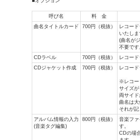
■オプション
呼び名
料 金
曲名タイトルカード
700円（税抜）
レコード
いたしま
(曲名が
不要です
CDラベル
700円（税抜）
レコード
CDジャケット作成
700円（税抜）
レコード
※レコー
サイズが
両サイド
曲名は大
それが記
アルバム情報の入力
800円（税抜）
音楽ファ
(音楽タグ編集)
す。
CDの場
ます。