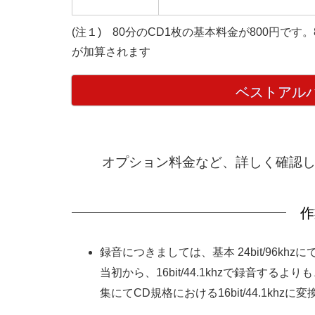
(注１) 80分のCD1枚の基本料金が800円です
が加算されます
ベストアルバ
オプション料金など、詳しく確認
作
録音につきましては、基本 24bit/96khz
当初から、16bit/44.1khzで録音す
集にてCD規格における16bit/44.1kh