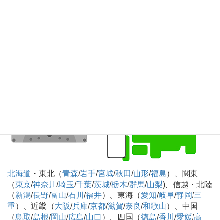
知
）、九州・沖縄（
福岡
/
佐賀
/
長崎
/
熊本
/
大分
/
宮崎
/
鹿児島
/
沖縄
）
カセットテープのデジタル化CD化録音 全国対
応可
北海道
・東北（
青森
/
岩手
/
宮城
/
秋田
/
山形
/
福島
）、関東
（
東京
/
神奈川
/
埼玉
/
千葉
/
茨城
/
栃木
/
群馬
/
山梨
)、信越・北陸
（
新潟
/
長野
/
富山
/
石川
/
福井
）、東海（
愛知
/
岐阜
/
静岡
/
三
重
）、近畿（
大阪
/
兵庫
/
京都
/
滋賀
/
奈良
/
和歌山
）、中国
（
鳥取
/
島根
/
岡山
/
広島
/
山口
）、四国（
徳島
/
香川
/
愛媛
/
高