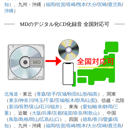
知
）、九州・沖縄（
福岡
/
佐賀
/
長崎
/
熊本
/
大分
/
宮崎
/
鹿児島
/
沖縄
）
MDのデジタル化CD化録音 全国対応可
北海道
・東北（
青森
/
岩手
/
宮城
/
秋田
/
山形
/
福島
）、関東
（
東京
/
神奈川
/
埼玉
/
千葉
/
茨城
/
栃木
/
群馬
/
山梨
)、信越・北陸
（
新潟
/
長野
/
富山
/
石川
/
福井
）、東海（
愛知
/
岐阜
/
静岡
/
三
重
）、近畿（
大阪
/
兵庫
/
京都
/
滋賀
/
奈良
/
和歌山
）、中国
（
鳥取
/
島根
/
岡山
/
広島
/
山口
）、四国（
徳島
/
香川
/
愛媛
/
高
知
）、九州・沖縄（
福岡
/
佐賀
/
長崎
/
熊本
/
大分
/
宮崎
/
鹿児島
/