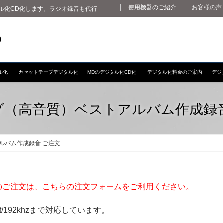
使用機器のご紹介
お客様の声
ル化CD化します。ラジオ録音も代行
ル化
カセットテープデジタル化
MDのデジタル化CD化
デジタル化料金のご案内
デジ
ゾ（高音質）ベストアルバム作成録音
ルバム作成録音 ご注文
のご注文は、こちらの注文フォームをご利用ください。
t/192khzまで対応しています。