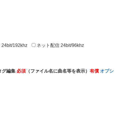
bit/192khz
ネット配信 24bit/96khz
タグ編集
必須
（ファイル名に曲名等を表示）
有償
オプシ