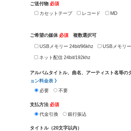
ご送付物
必須
カセットテープ
レコード
MD
ご希望の媒体
必須
複数選択可
USBメモリー 24bit/96khz
USBメモリー 24
ネット配信 24bit/192khz
アルバムタイトル、曲名、アーティスト名等の
ョン料金表 》
必要
不要
支払方法
必須
代金引換
銀行振込
タイトル（20文字以内）