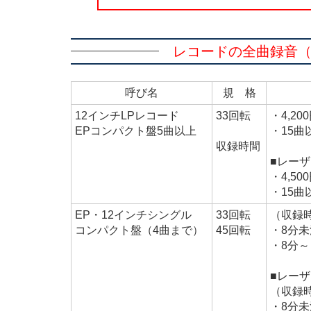
レコードの全曲録音（L
呼び名
規 格
12インチLPレコード
33回転
・4,2
EPコンパクト盤5曲以上
・15曲
収録時間
■レー
・4,5
・15曲
EP・12インチシングル
33回転
（収録
コンパクト盤（4曲まで）
45回転
・8分未
・8分～
■レー
（収録
・8分未