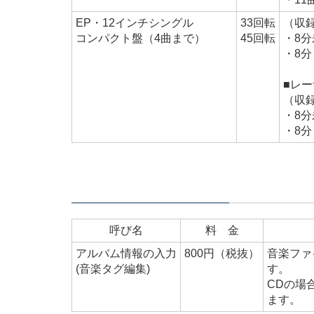
EP・12インチシングル
33回転
（収
コンパクト盤（4曲まで）
45回転
・8分
・8分
■レ
（収
・8分
・8分
オプション
呼び名
料 金
アルバム情報の入力
800円（税抜）
音楽ファ
(音楽タグ編集)
す。
CDの場
ます。