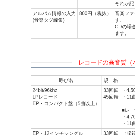
それが記
アルバム情報の入力
800円（税抜）
音楽ファ
(音楽タグ編集)
す。
CDの場
ます。
レコードの高音質（ハイレ
呼び名
規 格
24bit/96khz
33回転
・4,
LPレコード
45回転
・11
EP・コンパクト盤（5曲以上）
■レ
・4,
・11
EP・12インチシングル
33回転
（収