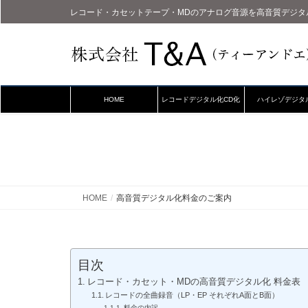
レコード・カセットテープ・MDのアナログ音源を高音質デジタ
HOME
レコードデジタル化CD化
ハイレゾデジタ
HOME
高音質デジタル化料金のご案内
目次
レコード・カセット・MDの高音質デジタル化 料金表
レコードの全曲録音（LP・EP それぞれA面とB面）
料金の内訳