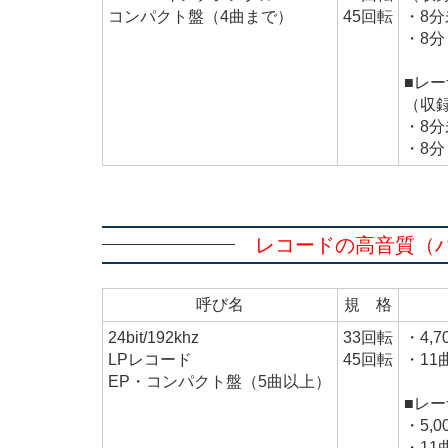
コンパクト盤（4曲まで）
45回転
・8分
・8分
■レ
（収
・8分
・8分
レコードの高音質（ハイレ
呼び名
規 格
24bit/192khz
33回転
・4,
LPレコード
45回転
・11
EP・コンパクト盤（5曲以上）
■レ
・5,
・11