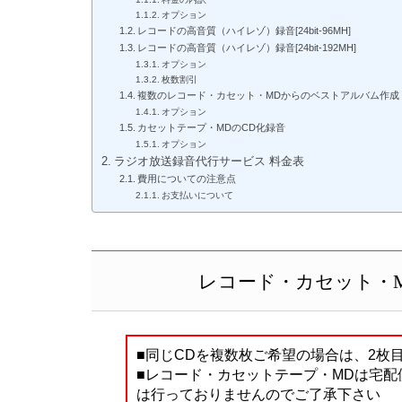
オプション
レコードの高音質（ハイレゾ）録音[24bit-96MH]
レコードの高音質（ハイレゾ）録音[24bit-192MH]
オプション
枚数割引
複数のレコード・カセット・MDからのベストアルバム作成
オプション
カセットテープ・MDのCD化録音
オプション
ラジオ放送録音代行サービス 料金表
費用についての注意点
お支払いについて
レコード・カセット・M
■同じCDを複数枚ご希望の場合は、2枚
■レコード・カセットテープ・MDは宅
は行っておりませんのでご了承下さい