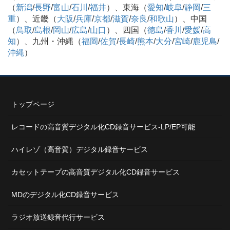
（
新潟
/
長野
/
富山
/
石川
/
福井
）、東海（
愛知
/
岐阜
/
静岡
/
三
重
）、近畿（
大阪
/
兵庫
/
京都
/
滋賀
/
奈良
/
和歌山
）、中国
（
鳥取
/
島根
/
岡山
/
広島
/
山口
）、四国（
徳島
/
香川
/
愛媛
/
高
知
）、九州・沖縄（
福岡
/
佐賀
/
長崎
/
熊本
/
大分
/
宮崎
/
鹿児島
/
沖縄
）
トップページ
レコードの高音質デジタル化CD録音サービス-LP/EP可能
ハイレゾ（高音質）デジタル録音サービス
カセットテープの高音質デジタル化CD録音サービス
MDのデジタル化CD録音サービス
ラジオ放送録音代行サービス