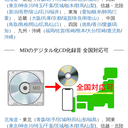
（
東京
/
神奈川
/
埼玉
/
千葉
/
茨城
/
栃木
/
群馬
/
山梨
)、信越・北陸
（
新潟
/
長野
/
富山
/
石川
/
福井
）、東海（
愛知
/
岐阜
/
静岡
/
三
重
）、近畿（
大阪
/
兵庫
/
京都
/
滋賀
/
奈良
/
和歌山
）、中国
（
鳥取
/
島根
/
岡山
/
広島
/
山口
）、四国（
徳島
/
香川
/
愛媛
/
高
知
）、九州・沖縄（
福岡
/
佐賀
/
長崎
/
熊本
/
大分
/
宮崎
/
鹿児島
/
沖縄
）
MDのデジタル化CD化録音 全国対応可
北海道
・東北（
青森
/
岩手
/
宮城
/
秋田
/
山形
/
福島
）、関東
（
東京
/
神奈川
/
埼玉
/
千葉
/
茨城
/
栃木
/
群馬
/
山梨
)、信越・北陸