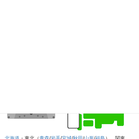
（
東京
/
神奈川
/
埼玉
/
千葉
/
茨城
/
栃木
/
群馬
/
山梨
)、信越・北陸
（
新潟
/
長野
/
富山
/
石川
/
福井
）、東海（
愛知
/
岐阜
/
静岡
/
三
重
）、近畿（
大阪
/
兵庫
/
京都
/
滋賀
/
奈良
/
和歌山
）、中国
（
鳥取
/
島根
/
岡山
/
広島
/
山口
）、四国（
徳島
/
香川
/
愛媛
/
高
知
）、九州・沖縄（
福岡
/
佐賀
/
長崎
/
熊本
/
大分
/
宮崎
/
鹿児島
/
沖縄
）
カセットテープのデジタル化CD化録音 全国対
応可
北海道
・東北（
青森
/
岩手
/
宮城
/
秋田
/
山形
/
福島
）、関東