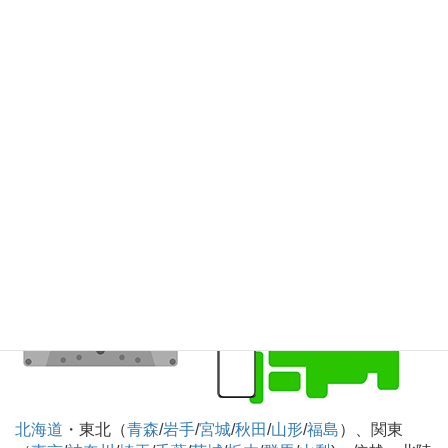
（
新潟
/
長野
/
富山
/
石川
/
福井
）、東海（
愛知
/
岐阜
/
静岡
/
三
重
）、近畿（
大阪
/
兵庫
/
京都
/
滋賀
/
奈良
/
和歌山
）、中国
（
鳥取
/
島根
/
岡山
/
広島
/
山口
）、四国（
徳島
/
香川
/
愛媛
/
高
知
）、九州・沖縄（
福岡
/
佐賀
/
長崎
/
熊本
/
大分
/
宮崎
/
鹿児島
/
沖縄
）
カセットテープのデジタル化CD化録音 全国対
応可
北海道
・東北（
青森
/
岩手
/
宮城
/
秋田
/
山形
/
福島
）、関東