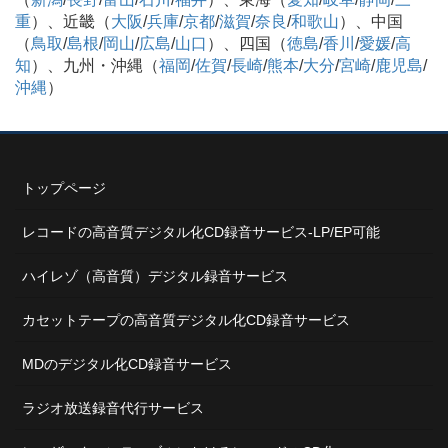
重
）、近畿（
大阪
/
兵庫
/
京都
/
滋賀
/
奈良
/
和歌山
）、中国
（
鳥取
/
島根
/
岡山
/
広島
/
山口
）、四国（
徳島
/
香川
/
愛媛
/
高
知
）、九州・沖縄（
福岡
/
佐賀
/
長崎
/
熊本
/
大分
/
宮崎
/
鹿児島
/
沖縄
）
トップページ
レコードの高音質デジタル化CD録音サービス-LP/EP可能
ハイレゾ（高音質）デジタル録音サービス
カセットテープの高音質デジタル化CD録音サービス
MDのデジタル化CD録音サービス
ラジオ放送録音代行サービス