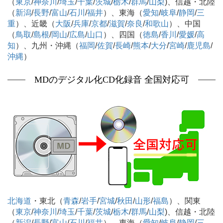
（
東京
/
神奈川
/
埼玉
/
千葉
/
茨城
/
栃木
/
群馬
/
山梨
)、信越・北陸
（
新潟
/
長野
/
富山
/
石川
/
福井
）、東海（
愛知
/
岐阜
/
静岡
/
三
重
）、近畿（
大阪
/
兵庫
/
京都
/
滋賀
/
奈良
/
和歌山
）、中国
（
鳥取
/
島根
/
岡山
/
広島
/
山口
）、四国（
徳島
/
香川
/
愛媛
/
高
知
）、九州・沖縄（
福岡
/
佐賀
/
長崎
/
熊本
/
大分
/
宮崎
/
鹿児島
/
沖縄
）
MDのデジタル化CD化録音 全国対応可
北海道
・東北（
青森
/
岩手
/
宮城
/
秋田
/
山形
/
福島
）、関東
（
東京
/
神奈川
/
埼玉
/
千葉
/
茨城
/
栃木
/
群馬
/
山梨
)、信越・北陸
（
新潟
/
長野
/
富山
/
石川
/
福井
）、東海（
愛知
/
岐阜
/
静岡
/
三