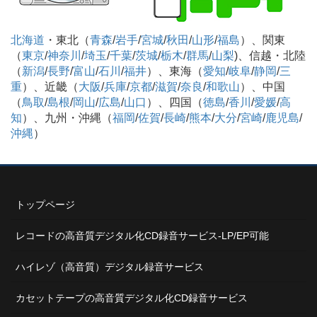
北海道
・東北（
青森
/
岩手
/
宮城
/
秋田
/
山形
/
福島
）、関東
（
東京
/
神奈川
/
埼玉
/
千葉
/
茨城
/
栃木
/
群馬
/
山梨
)、信越・北陸
（
新潟
/
長野
/
富山
/
石川
/
福井
）、東海（
愛知
/
岐阜
/
静岡
/
三
重
）、近畿（
大阪
/
兵庫
/
京都
/
滋賀
/
奈良
/
和歌山
）、中国
（
鳥取
/
島根
/
岡山
/
広島
/
山口
）、四国（
徳島
/
香川
/
愛媛
/
高
知
）、九州・沖縄（
福岡
/
佐賀
/
長崎
/
熊本
/
大分
/
宮崎
/
鹿児島
/
沖縄
）
トップページ
レコードの高音質デジタル化CD録音サービス-LP/EP可能
ハイレゾ（高音質）デジタル録音サービス
カセットテープの高音質デジタル化CD録音サービス