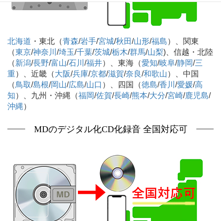
北海道
・東北（
青森
/
岩手
/
宮城
/
秋田
/
山形
/
福島
）、関東
（
東京
/
神奈川
/
埼玉
/
千葉
/
茨城
/
栃木
/
群馬
/
山梨
)、信越・北陸
（
新潟
/
長野
/
富山
/
石川
/
福井
）、東海（
愛知
/
岐阜
/
静岡
/
三
重
）、近畿（
大阪
/
兵庫
/
京都
/
滋賀
/
奈良
/
和歌山
）、中国
（
鳥取
/
島根
/
岡山
/
広島
/
山口
）、四国（
徳島
/
香川
/
愛媛
/
高
知
）、九州・沖縄（
福岡
/
佐賀
/
長崎
/
熊本
/
大分
/
宮崎
/
鹿児島
/
沖縄
）
MDのデジタル化CD化録音 全国対応可