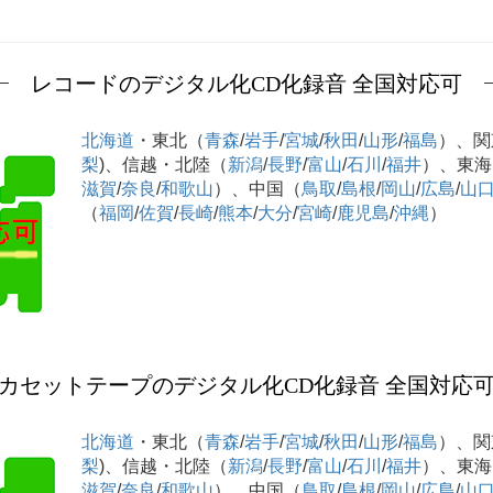
レコードのデジタル化CD化録音 全国対応可
北海道
・東北（
青森
/
岩手
/
宮城
/
秋田
/
山形
/
福島
）、関
梨
)、信越・北陸（
新潟
/
長野
/
富山
/
石川
/
福井
）、東海
滋賀
/
奈良
/
和歌山
）、中国（
鳥取
/
島根
/
岡山
/
広島
/
山
（
福岡
/
佐賀
/
長崎
/
熊本
/
大分
/
宮崎
/
鹿児島
/
沖縄
）
カセットテープのデジタル化CD化録音 全国対応
北海道
・東北（
青森
/
岩手
/
宮城
/
秋田
/
山形
/
福島
）、関
梨
)、信越・北陸（
新潟
/
長野
/
富山
/
石川
/
福井
）、東海
滋賀
/
奈良
/
和歌山
）、中国（
鳥取
/
島根
/
岡山
/
広島
/
山