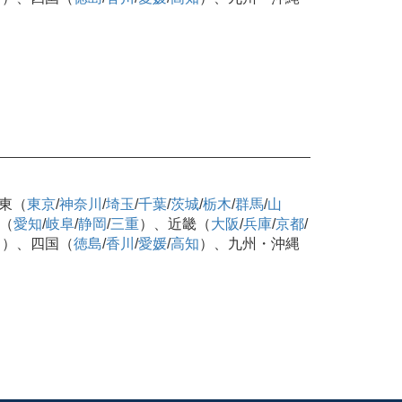
東（
東京
/
神奈川
/
埼玉
/
千葉
/
茨城
/
栃木
/
群馬
/
山
（
愛知
/
岐阜
/
静岡
/
三重
）、近畿（
大阪
/
兵庫
/
京都
/
口
）、四国（
徳島
/
香川
/
愛媛
/
高知
）、九州・沖縄