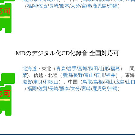
（
福岡
/
佐賀
/
長崎
/
熊本
/
大分
/
宮崎
/
鹿児島
/
沖縄
）
MDのデジタル化CD化録音 全国対応可
北海道
・東北（
青森
/
岩手
/
宮城
/
秋田
/
山形
/
福島
）、関
梨
)、信越・北陸（
新潟
/
長野
/
富山
/
石川
/
福井
）、東海
滋賀
/
奈良
/
和歌山
）、中国（
鳥取
/
島根
/
岡山
/
広島
/
山
（
福岡
/
佐賀
/
長崎
/
熊本
/
大分
/
宮崎
/
鹿児島
/
沖縄
）