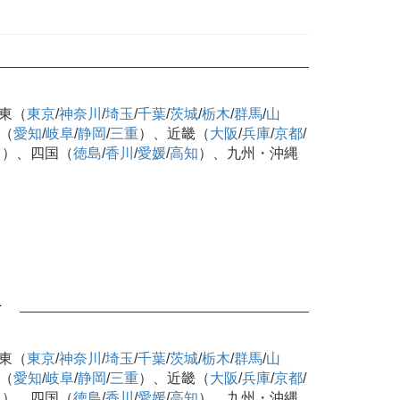
東（
東京
/
神奈川
/
埼玉
/
千葉
/
茨城
/
栃木
/
群馬
/
山
（
愛知
/
岐阜
/
静岡
/
三重
）、近畿（
大阪
/
兵庫
/
京都
/
口
）、四国（
徳島
/
香川
/
愛媛
/
高知
）、九州・沖縄
可
東（
東京
/
神奈川
/
埼玉
/
千葉
/
茨城
/
栃木
/
群馬
/
山
（
愛知
/
岐阜
/
静岡
/
三重
）、近畿（
大阪
/
兵庫
/
京都
/
口
）、四国（
徳島
/
香川
/
愛媛
/
高知
）、九州・沖縄