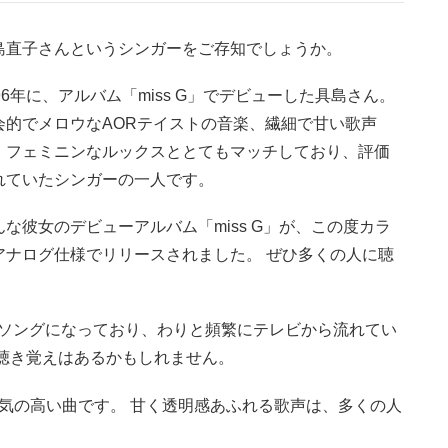
島直子さんというシンガーをご存知でしょうか。
996年に、アルバム「miss G」でデビューした具島さん。
会的でメロウなAORテイストの音楽、繊細で甘い歌声
、フェミニンなルックスととてもマッチしており、評価
れていたシンガーの一人です。
んな彼女のデビューアルバム「miss G」が、この度カラ
アナログ仕様でリリースされました。 ぜひ多くの人に聴
CMソングになっており、わりと頻繁にテレビから流れてい
聴き覚えはあるかもしれません。
人気の高い曲です。 甘く透明感あふれる歌声は、多くの人