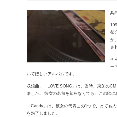
具
1
都
が
さ
そ
ー
いてほしいアルバムです。
収録曲、「LOVE SONG」は、当時、東芝の
ました。 彼女の名前を知らなくても、この歌に
「Candy」は、彼女の代表曲の1つで、とても
を魅了しました。