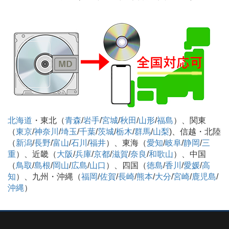
北海道
・東北（
青森
/
岩手
/
宮城
/
秋田
/
山形
/
福島
）、関東
（
東京
/
神奈川
/
埼玉
/
千葉
/
茨城
/
栃木
/
群馬
/
山梨
)、信越・北陸
（
新潟
/
長野
/
富山
/
石川
/
福井
）、東海（
愛知
/
岐阜
/
静岡
/
三
重
）、近畿（
大阪
/
兵庫
/
京都
/
滋賀
/
奈良
/
和歌山
）、中国
（
鳥取
/
島根
/
岡山
/
広島
/
山口
）、四国（
徳島
/
香川
/
愛媛
/
高
知
）、九州・沖縄（
福岡
/
佐賀
/
長崎
/
熊本
/
大分
/
宮崎
/
鹿児島
/
沖縄
）