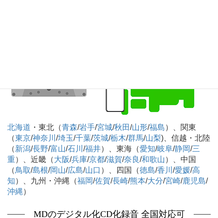
応可
北海道
・東北（
青森
/
岩手
/
宮城
/
秋田
/
山形
/
福島
）、関東
（
東京
/
神奈川
/
埼玉
/
千葉
/
茨城
/
栃木
/
群馬
/
山梨
)、信越・北陸
（
新潟
/
長野
/
富山
/
石川
/
福井
）、東海（
愛知
/
岐阜
/
静岡
/
三
重
）、近畿（
大阪
/
兵庫
/
京都
/
滋賀
/
奈良
/
和歌山
）、中国
（
鳥取
/
島根
/
岡山
/
広島
/
山口
）、四国（
徳島
/
香川
/
愛媛
/
高
知
）、九州・沖縄（
福岡
/
佐賀
/
長崎
/
熊本
/
大分
/
宮崎
/
鹿児島
/
沖縄
）
MDのデジタル化CD化録音 全国対応可