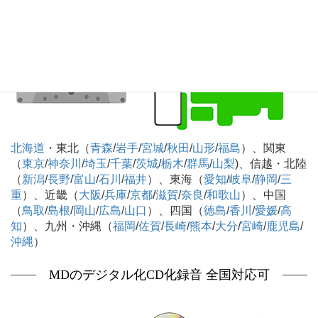
北海道
・東北（
青森
/
岩手
/
宮城
/
秋田
/
山形
/
福島
）、関東
（
東京
/
神奈川
/
埼玉
/
千葉
/
茨城
/
栃木
/
群馬
/
山梨
)、信越・北陸
（
新潟
/
長野
/
富山
/
石川
/
福井
）、東海（
愛知
/
岐阜
/
静岡
/
三
重
）、近畿（
大阪
/
兵庫
/
京都
/
滋賀
/
奈良
/
和歌山
）、中国
（
鳥取
/
島根
/
岡山
/
広島
/
山口
）、四国（
徳島
/
香川
/
愛媛
/
高
知
）、九州・沖縄（
福岡
/
佐賀
/
長崎
/
熊本
/
大分
/
宮崎
/
鹿児島
/
沖縄
）
MDのデジタル化CD化録音 全国対応可