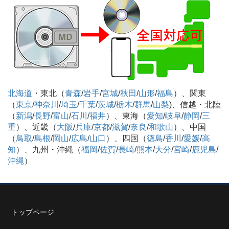
北海道
・東北（
青森
/
岩手
/
宮城
/
秋田
/
山形
/
福島
）、関東
（
東京
/
神奈川
/
埼玉
/
千葉
/
茨城
/
栃木
/
群馬
/
山梨
)、信越・北陸
（
新潟
/
長野
/
富山
/
石川
/
福井
）、東海（
愛知
/
岐阜
/
静岡
/
三
重
）、近畿（
大阪
/
兵庫
/
京都
/
滋賀
/
奈良
/
和歌山
）、中国
（
鳥取
/
島根
/
岡山
/
広島
/
山口
）、四国（
徳島
/
香川
/
愛媛
/
高
知
）、九州・沖縄（
福岡
/
佐賀
/
長崎
/
熊本
/
大分
/
宮崎
/
鹿児島
/
沖縄
）
トップページ