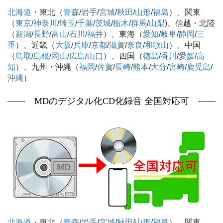
北海道
・東北（
青森
/
岩手
/
宮城
/
秋田
/
山形
/
福島
）、関東
（
東京
/
神奈川
/
埼玉
/
千葉
/
茨城
/
栃木
/
群馬
/
山梨
)、信越・北陸
（
新潟
/
長野
/
富山
/
石川
/
福井
）、東海（
愛知
/
岐阜
/
静岡
/
三
重
）、近畿（
大阪
/
兵庫
/
京都
/
滋賀
/
奈良
/
和歌山
）、中国
（
鳥取
/
島根
/
岡山
/
広島
/
山口
）、四国（
徳島
/
香川
/
愛媛
/
高
知
）、九州・沖縄（
福岡
/
佐賀
/
長崎
/
熊本
/
大分
/
宮崎
/
鹿児島
/
沖縄
）
MDのデジタル化CD化録音 全国対応可
北海道
・東北（
青森
/
岩手
/
宮城
/
秋田
/
山形
/
福島
）、関東