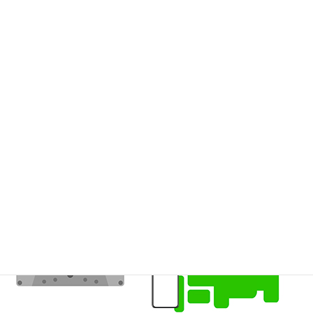
北海道
・東北（
青森
/
岩手
/
宮城
/
秋田
/
山形
/
福島
）、関東
（
東京
/
神奈川
/
埼玉
/
千葉
/
茨城
/
栃木
/
群馬
/
山梨
)、信越・北陸
（
新潟
/
長野
/
富山
/
石川
/
福井
）、東海（
愛知
/
岐阜
/
静岡
/
三
重
）、近畿（
大阪
/
兵庫
/
京都
/
滋賀
/
奈良
/
和歌山
）、中国
（
鳥取
/
島根
/
岡山
/
広島
/
山口
）、四国（
徳島
/
香川
/
愛媛
/
高
知
）、九州・沖縄（
福岡
/
佐賀
/
長崎
/
熊本
/
大分
/
宮崎
/
鹿児島
/
沖縄
）
カセットテープのデジタル化CD化録音 全国対
応可