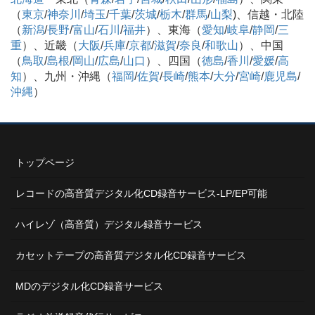
（
東京
/
神奈川
/
埼玉
/
千葉
/
茨城
/
栃木
/
群馬
/
山梨
)、信越・北陸
（
新潟
/
長野
/
富山
/
石川
/
福井
）、東海（
愛知
/
岐阜
/
静岡
/
三
重
）、近畿（
大阪
/
兵庫
/
京都
/
滋賀
/
奈良
/
和歌山
）、中国
（
鳥取
/
島根
/
岡山
/
広島
/
山口
）、四国（
徳島
/
香川
/
愛媛
/
高
知
）、九州・沖縄（
福岡
/
佐賀
/
長崎
/
熊本
/
大分
/
宮崎
/
鹿児島
/
沖縄
）
トップページ
レコードの高音質デジタル化CD録音サービス-LP/EP可能
ハイレゾ（高音質）デジタル録音サービス
カセットテープの高音質デジタル化CD録音サービス
MDのデジタル化CD録音サービス