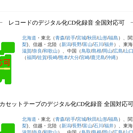
レコードのデジタル化CD化録音 全国対応可
北海道
・東北（
青森
/
岩手
/
宮城
/
秋田
/
山形
/
福島
）、関
梨
)、信越・北陸（
新潟
/
長野
/
富山
/
石川
/
福井
）、東海
滋賀
/
奈良
/
和歌山
）、中国（
鳥取
/
島根
/
岡山
/
広島
/
山
（
福岡
/
佐賀
/
長崎
/
熊本
/
大分
/
宮崎
/
鹿児島
/
沖縄
）
カセットテープのデジタル化CD化録音 全国対応
北海道
・東北（
青森
/
岩手
/
宮城
/
秋田
/
山形
/
福島
）、関
梨
)、信越・北陸（
新潟
/
長野
/
富山
/
石川
/
福井
）、東海
滋賀
/
奈良
/
和歌山
）、中国（
鳥取
/
島根
/
岡山
/
広島
/
山