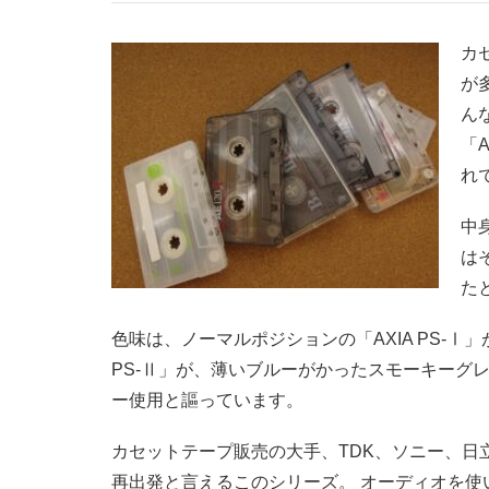
カ
が
ん
「
れ
中
は
た
色味は、ノーマルポジションの「AXIA PS-Ⅰ
PS-Ⅱ」が、薄いブルーがかったスモーキーグ
ー使用と謳っています。
カセットテープ販売の大手、TDK、ソニー、日
再出発と言えるこのシリーズ。 オーディオを