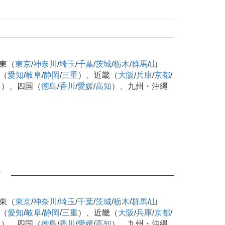
東（
東京
/
神奈川
/
埼玉
/
千葉
/
茨城
/
栃木
/
群馬
/
山
（
愛知
/
岐阜
/
静岡
/
三重
）、近畿（
大阪
/
兵庫
/
京都
/
口
）、四国（
徳島
/
香川
/
愛媛
/
高知
）、九州・沖縄
可
東（
東京
/
神奈川
/
埼玉
/
千葉
/
茨城
/
栃木
/
群馬
/
山
（
愛知
/
岐阜
/
静岡
/
三重
）、近畿（
大阪
/
兵庫
/
京都
/
口
）、四国（
徳島
/
香川
/
愛媛
/
高知
）、九州・沖縄