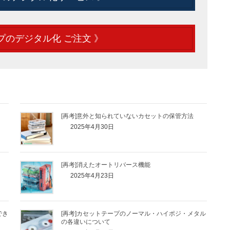
のデジタル化 ご注文 》
[再考]意外と知られていないカセットの保管方法
2025年4月30日
[再考]消えたオートリバース機能
2025年4月23日
でき
[再考]カセットテープのノーマル・ハイポジ・メタル
の各違いについて