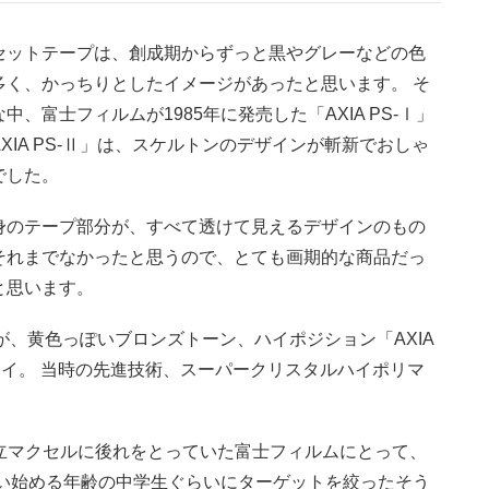
セットテープは、創成期からずっと黒やグレーなどの色
多く、かっちりとしたイメージがあったと思います。 そ
な中、富士フィルムが1985年に発売した「AXIA PS-Ⅰ」
AXIA PS-Ⅱ」は、スケルトンのデザインが斬新でおしゃ
でした。
身のテープ部分が、すべて透けて見えるデザインのもの
それまでなかったと思うので、とても画期的な商品だっ
と思います。
」が、黄色っぽいブロンズトーン、ハイポジション「AXIA
レイ。 当時の先進技術、スーパークリスタルハイポリマ
立マクセルに後れをとっていた富士フィルムにとって、
使い始める年齢の中学生ぐらいにターゲットを絞ったそう