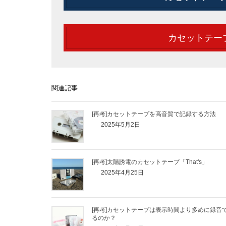
カセットテープ
関連記事
[再考]カセットテープを高音質で記録する方法
2025年5月2日
[再考]太陽誘電のカセットテープ「That's」
2025年4月25日
[再考]カセットテープは表示時間より多めに録音
るのか？