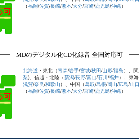
（
福岡
/
佐賀
/
長崎
/
熊本
/
大分
/
宮崎
/
鹿児島
/
沖縄
）
MDのデジタル化CD化録音 全国対応可
北海道
・東北（
青森
/
岩手
/
宮城
/
秋田
/
山形
/
福島
）、関
梨
)、信越・北陸（
新潟
/
長野
/
富山
/
石川
/
福井
）、東海
滋賀
/
奈良
/
和歌山
）、中国（
鳥取
/
島根
/
岡山
/
広島
/
山
（
福岡
/
佐賀
/
長崎
/
熊本
/
大分
/
宮崎
/
鹿児島
/
沖縄
）