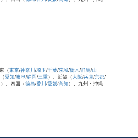
東（
東京
/
神奈川
/
埼玉
/
千葉
/
茨城
/
栃木
/
群馬
/
山
（
愛知
/
岐阜
/
静岡
/
三重
）、近畿（
大阪
/
兵庫
/
京都
/
口
）、四国（
徳島
/
香川
/
愛媛
/
高知
）、九州・沖縄