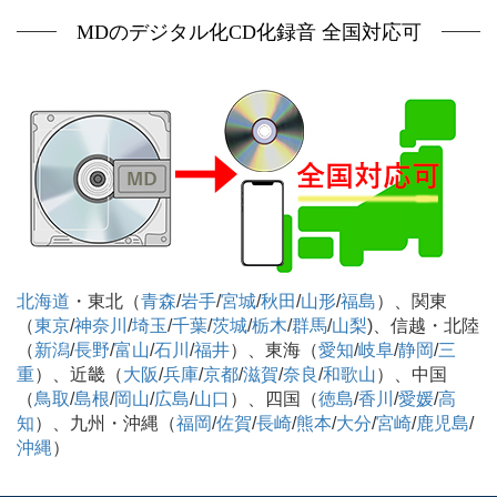
MDのデジタル化CD化録音 全国対応可
北海道
・東北（
青森
/
岩手
/
宮城
/
秋田
/
山形
/
福島
）、関東
（
東京
/
神奈川
/
埼玉
/
千葉
/
茨城
/
栃木
/
群馬
/
山梨
)、信越・北陸
（
新潟
/
長野
/
富山
/
石川
/
福井
）、東海（
愛知
/
岐阜
/
静岡
/
三
重
）、近畿（
大阪
/
兵庫
/
京都
/
滋賀
/
奈良
/
和歌山
）、中国
（
鳥取
/
島根
/
岡山
/
広島
/
山口
）、四国（
徳島
/
香川
/
愛媛
/
高
知
）、九州・沖縄（
福岡
/
佐賀
/
長崎
/
熊本
/
大分
/
宮崎
/
鹿児島
/
沖縄
）