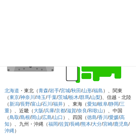
カセットテープのデジタル化CD化録音 全国対
応可
北海道
・東北（
青森
/
岩手
/
宮城
/
秋田
/
山形
/
福島
）、関東
（
東京
/
神奈川
/
埼玉
/
千葉
/
茨城
/
栃木
/
群馬
/
山梨
)、信越・北陸
（
新潟
/
長野
/
富山
/
石川
/
福井
）、東海（
愛知
/
岐阜
/
静岡
/
三
重
）、近畿（
大阪
/
兵庫
/
京都
/
滋賀
/
奈良
/
和歌山
）、中国
（
鳥取
/
島根
/
岡山
/
広島
/
山口
）、四国（
徳島
/
香川
/
愛媛
/
高
知
）、九州・沖縄（
福岡
/
佐賀
/
長崎
/
熊本
/
大分
/
宮崎
/
鹿児島
/
沖縄
）