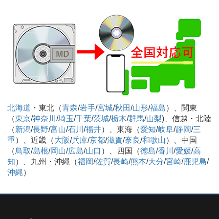
北海道
・東北（
青森
/
岩手
/
宮城
/
秋田
/
山形
/
福島
）、関東
（
東京
/
神奈川
/
埼玉
/
千葉
/
茨城
/
栃木
/
群馬
/
山梨
)、信越・北陸
（
新潟
/
長野
/
富山
/
石川
/
福井
）、東海（
愛知
/
岐阜
/
静岡
/
三
重
）、近畿（
大阪
/
兵庫
/
京都
/
滋賀
/
奈良
/
和歌山
）、中国
（
鳥取
/
島根
/
岡山
/
広島
/
山口
）、四国（
徳島
/
香川
/
愛媛
/
高
知
）、九州・沖縄（
福岡
/
佐賀
/
長崎
/
熊本
/
大分
/
宮崎
/
鹿児島
/
沖縄
）