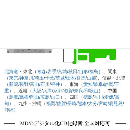
応可
北海道
・東北（
青森
/
岩手
/
宮城
/
秋田
/
山形
/
福島
）、関東
（
東京
/
神奈川
/
埼玉
/
千葉
/
茨城
/
栃木
/
群馬
/
山梨
)、信越・北陸
（
新潟
/
長野
/
富山
/
石川
/
福井
）、東海（
愛知
/
岐阜
/
静岡
/
三
重
）、近畿（
大阪
/
兵庫
/
京都
/
滋賀
/
奈良
/
和歌山
）、中国
（
鳥取
/
島根
/
岡山
/
広島
/
山口
）、四国（
徳島
/
香川
/
愛媛
/
高
知
）、九州・沖縄（
福岡
/
佐賀
/
長崎
/
熊本
/
大分
/
宮崎
/
鹿児島
/
沖縄
）
MDのデジタル化CD化録音 全国対応可