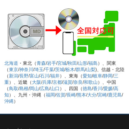
北海道
・東北（
青森
/
岩手
/
宮城
/
秋田
/
山形
/
福島
）、関東
（
東京
/
神奈川
/
埼玉
/
千葉
/
茨城
/
栃木
/
群馬
/
山梨
)、信越・北陸
（
新潟
/
長野
/
富山
/
石川
/
福井
）、東海（
愛知
/
岐阜
/
静岡
/
三
重
）、近畿（
大阪
/
兵庫
/
京都
/
滋賀
/
奈良
/
和歌山
）、中国
（
鳥取
/
島根
/
岡山
/
広島
/
山口
）、四国（
徳島
/
香川
/
愛媛
/
高
知
）、九州・沖縄（
福岡
/
佐賀
/
長崎
/
熊本
/
大分
/
宮崎
/
鹿児島
/
沖縄
）