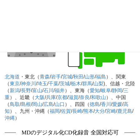
応可
北海道
・東北（
青森
/
岩手
/
宮城
/
秋田
/
山形
/
福島
）、関東
（
東京
/
神奈川
/
埼玉
/
千葉
/
茨城
/
栃木
/
群馬
/
山梨
)、信越・北陸
（
新潟
/
長野
/
富山
/
石川
/
福井
）、東海（
愛知
/
岐阜
/
静岡
/
三
重
）、近畿（
大阪
/
兵庫
/
京都
/
滋賀
/
奈良
/
和歌山
）、中国
（
鳥取
/
島根
/
岡山
/
広島
/
山口
）、四国（
徳島
/
香川
/
愛媛
/
高
知
）、九州・沖縄（
福岡
/
佐賀
/
長崎
/
熊本
/
大分
/
宮崎
/
鹿児島
/
沖縄
）
MDのデジタル化CD化録音 全国対応可