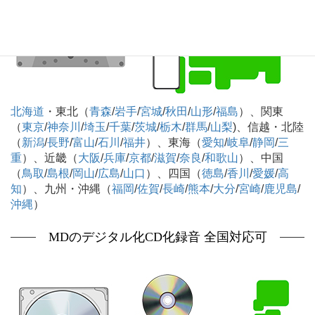
北海道
・東北（
青森
/
岩手
/
宮城
/
秋田
/
山形
/
福島
）、関東
（
東京
/
神奈川
/
埼玉
/
千葉
/
茨城
/
栃木
/
群馬
/
山梨
)、信越・北陸
（
新潟
/
長野
/
富山
/
石川
/
福井
）、東海（
愛知
/
岐阜
/
静岡
/
三
重
）、近畿（
大阪
/
兵庫
/
京都
/
滋賀
/
奈良
/
和歌山
）、中国
（
鳥取
/
島根
/
岡山
/
広島
/
山口
）、四国（
徳島
/
香川
/
愛媛
/
高
知
）、九州・沖縄（
福岡
/
佐賀
/
長崎
/
熊本
/
大分
/
宮崎
/
鹿児島
/
沖縄
）
MDのデジタル化CD化録音 全国対応可