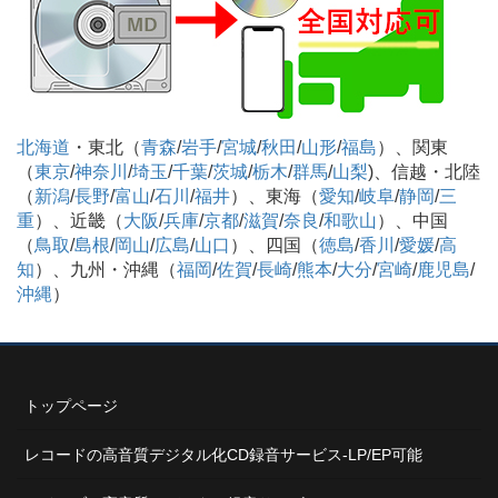
北海道
・東北（
青森
/
岩手
/
宮城
/
秋田
/
山形
/
福島
）、関東
（
東京
/
神奈川
/
埼玉
/
千葉
/
茨城
/
栃木
/
群馬
/
山梨
)、信越・北陸
（
新潟
/
長野
/
富山
/
石川
/
福井
）、東海（
愛知
/
岐阜
/
静岡
/
三
重
）、近畿（
大阪
/
兵庫
/
京都
/
滋賀
/
奈良
/
和歌山
）、中国
（
鳥取
/
島根
/
岡山
/
広島
/
山口
）、四国（
徳島
/
香川
/
愛媛
/
高
知
）、九州・沖縄（
福岡
/
佐賀
/
長崎
/
熊本
/
大分
/
宮崎
/
鹿児島
/
沖縄
）
トップページ
レコードの高音質デジタル化CD録音サービス-LP/EP可能