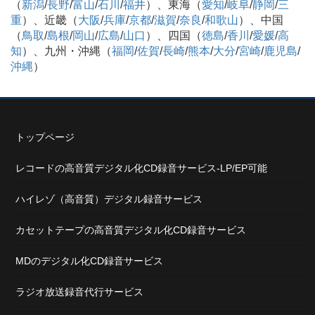
（
新潟
/
長野
/
富山
/
石川
/
福井
）、東海（
愛知
/
岐阜
/
静岡
/
三
重
）、近畿（
大阪
/
兵庫
/
京都
/
滋賀
/
奈良
/
和歌山
）、中国
（
鳥取
/
島根
/
岡山
/
広島
/
山口
）、四国（
徳島
/
香川
/
愛媛
/
高
知
）、九州・沖縄（
福岡
/
佐賀
/
長崎
/
熊本
/
大分
/
宮崎
/
鹿児島
/
沖縄
）
トップページ
レコードの高音質デジタル化CD録音サービス-LP/EP可能
ハイレゾ（高音質）デジタル録音サービス
カセットテープの高音質デジタル化CD録音サービス
MDのデジタル化CD録音サービス
ラジオ放送録音代行サービス