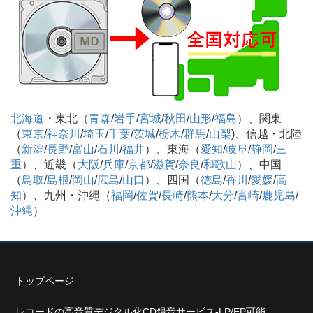
北海道
・東北（
青森
/
岩手
/
宮城
/
秋田
/
山形
/
福島
）、関東
（
東京
/
神奈川
/
埼玉
/
千葉
/
茨城
/
栃木
/
群馬
/
山梨
)、信越・北陸
（
新潟
/
長野
/
富山
/
石川
/
福井
）、東海（
愛知
/
岐阜
/
静岡
/
三
重
）、近畿（
大阪
/
兵庫
/
京都
/
滋賀
/
奈良
/
和歌山
）、中国
（
鳥取
/
島根
/
岡山
/
広島
/
山口
）、四国（
徳島
/
香川
/
愛媛
/
高
知
）、九州・沖縄（
福岡
/
佐賀
/
長崎
/
熊本
/
大分
/
宮崎
/
鹿児島
/
沖縄
）
トップページ
レコードの高音質デジタル化CD録音サービス-LP/EP可能