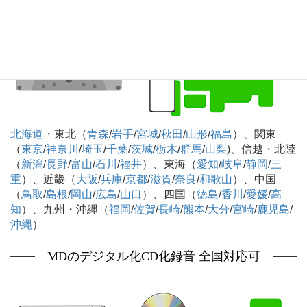
北海道
・東北（
青森
/
岩手
/
宮城
/
秋田
/
山形
/
福島
）、関東
（
東京
/
神奈川
/
埼玉
/
千葉
/
茨城
/
栃木
/
群馬
/
山梨
)、信越・北陸
（
新潟
/
長野
/
富山
/
石川
/
福井
）、東海（
愛知
/
岐阜
/
静岡
/
三
重
）、近畿（
大阪
/
兵庫
/
京都
/
滋賀
/
奈良
/
和歌山
）、中国
（
鳥取
/
島根
/
岡山
/
広島
/
山口
）、四国（
徳島
/
香川
/
愛媛
/
高
知
）、九州・沖縄（
福岡
/
佐賀
/
長崎
/
熊本
/
大分
/
宮崎
/
鹿児島
/
沖縄
）
MDのデジタル化CD化録音 全国対応可