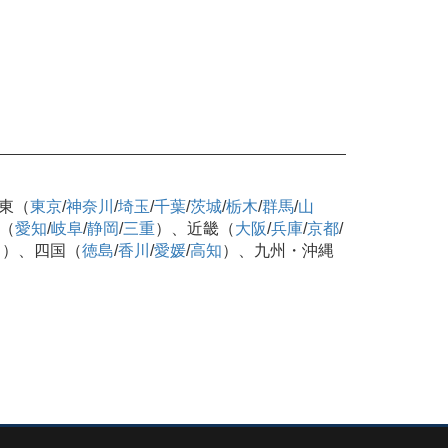
東（
東京
/
神奈川
/
埼玉
/
千葉
/
茨城
/
栃木
/
群馬
/
山
（
愛知
/
岐阜
/
静岡
/
三重
）、近畿（
大阪
/
兵庫
/
京都
/
口
）、四国（
徳島
/
香川
/
愛媛
/
高知
）、九州・沖縄