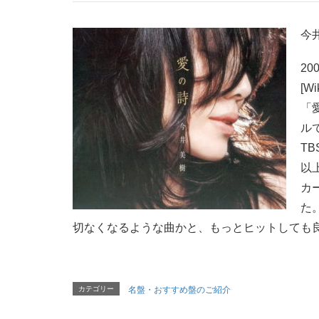
今井
20
[W
「
ル
T
以上
カ
た
切なくなるような曲かと、もっとヒットしても
カテゴリー
名盤・おすすめ盤のご紹介