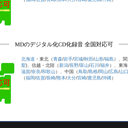
MDのデジタル化CD化録音 全国対応可
北海道
・東北（
青森
/
岩手
/
宮城
/
秋田
/
山形
/
福島
）、関
梨
)、信越・北陸（
新潟
/
長野
/
富山
/
石川
/
福井
）、東海
滋賀
/
奈良
/
和歌山
）、中国（
鳥取
/
島根
/
岡山
/
広島
/
山
（
福岡
/
佐賀
/
長崎
/
熊本
/
大分
/
宮崎
/
鹿児島
/
沖縄
）