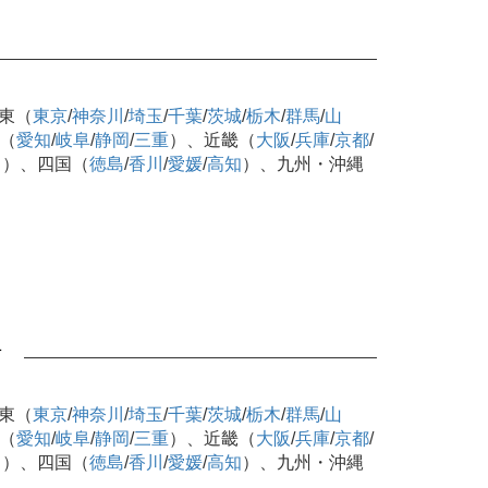
東（
東京
/
神奈川
/
埼玉
/
千葉
/
茨城
/
栃木
/
群馬
/
山
（
愛知
/
岐阜
/
静岡
/
三重
）、近畿（
大阪
/
兵庫
/
京都
/
口
）、四国（
徳島
/
香川
/
愛媛
/
高知
）、九州・沖縄
可
東（
東京
/
神奈川
/
埼玉
/
千葉
/
茨城
/
栃木
/
群馬
/
山
（
愛知
/
岐阜
/
静岡
/
三重
）、近畿（
大阪
/
兵庫
/
京都
/
口
）、四国（
徳島
/
香川
/
愛媛
/
高知
）、九州・沖縄