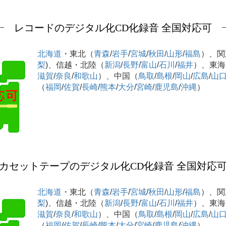
レコードのデジタル化CD化録音 全国対応可
北海道
・東北（
青森
/
岩手
/
宮城
/
秋田
/
山形
/
福島
）、関
梨
)、信越・北陸（
新潟
/
長野
/
富山
/
石川
/
福井
）、東海
滋賀
/
奈良
/
和歌山
）、中国（
鳥取
/
島根
/
岡山
/
広島
/
山
（
福岡
/
佐賀
/
長崎
/
熊本
/
大分
/
宮崎
/
鹿児島
/
沖縄
）
カセットテープのデジタル化CD化録音 全国対応
北海道
・東北（
青森
/
岩手
/
宮城
/
秋田
/
山形
/
福島
）、関
梨
)、信越・北陸（
新潟
/
長野
/
富山
/
石川
/
福井
）、東海
滋賀
/
奈良
/
和歌山
）、中国（
鳥取
/
島根
/
岡山
/
広島
/
山
（
福岡
/
佐賀
/
長崎
/
熊本
/
大分
/
宮崎
/
鹿児島
/
沖縄
）