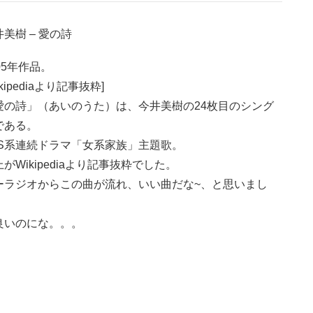
美樹 – 愛の詩
05年作品。
ikipediaより記事抜粋]
愛の詩」（あいのうた）は、今井美樹の24枚目のシング
である。
BS系連続ドラマ「女系家族」主題歌。
がWikipediaより記事抜粋でした。
ーラジオからこの曲が流れ、いい曲だな~、と思いまし
。
良いのにな。。。