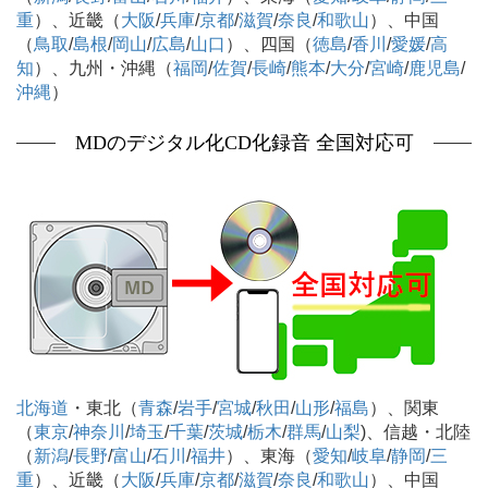
重
）、近畿（
大阪
/
兵庫
/
京都
/
滋賀
/
奈良
/
和歌山
）、中国
（
鳥取
/
島根
/
岡山
/
広島
/
山口
）、四国（
徳島
/
香川
/
愛媛
/
高
知
）、九州・沖縄（
福岡
/
佐賀
/
長崎
/
熊本
/
大分
/
宮崎
/
鹿児島
/
沖縄
）
MDのデジタル化CD化録音 全国対応可
北海道
・東北（
青森
/
岩手
/
宮城
/
秋田
/
山形
/
福島
）、関東
（
東京
/
神奈川
/
埼玉
/
千葉
/
茨城
/
栃木
/
群馬
/
山梨
)、信越・北陸
（
新潟
/
長野
/
富山
/
石川
/
福井
）、東海（
愛知
/
岐阜
/
静岡
/
三
重
）、近畿（
大阪
/
兵庫
/
京都
/
滋賀
/
奈良
/
和歌山
）、中国