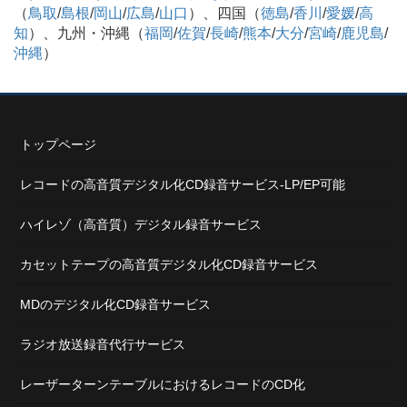
（
鳥取
/
島根
/
岡山
/
広島
/
山口
）、四国（
徳島
/
香川
/
愛媛
/
高
知
）、九州・沖縄（
福岡
/
佐賀
/
長崎
/
熊本
/
大分
/
宮崎
/
鹿児島
/
沖縄
）
トップページ
レコードの高音質デジタル化CD録音サービス-LP/EP可能
ハイレゾ（高音質）デジタル録音サービス
カセットテープの高音質デジタル化CD録音サービス
MDのデジタル化CD録音サービス
ラジオ放送録音代行サービス
レーザーターンテーブルにおけるレコードのCD化