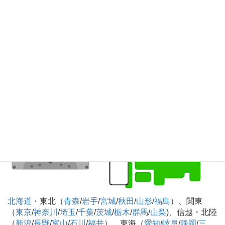
重
）、近畿（
大阪
/
兵庫
/
京都
/
滋賀
/
奈良
/
和歌山
）、中国
（
鳥取
/
島根
/
岡山
/
広島
/
山口
）、四国（
徳島
/
香川
/
愛媛
/
高
知
）、九州・沖縄（
福岡
/
佐賀
/
長崎
/
熊本
/
大分
/
宮崎
/
鹿児島
/
沖縄
）
カセットテープのデジタル化CD化録音 全国対
応可
北海道
・東北（
青森
/
岩手
/
宮城
/
秋田
/
山形
/
福島
）、関東
（
東京
/
神奈川
/
埼玉
/
千葉
/
茨城
/
栃木
/
群馬
/
山梨
)、信越・北陸
（
新潟
/
長野
/
富山
/
石川
/
福井
）、東海（
愛知
/
岐阜
/
静岡
/
三