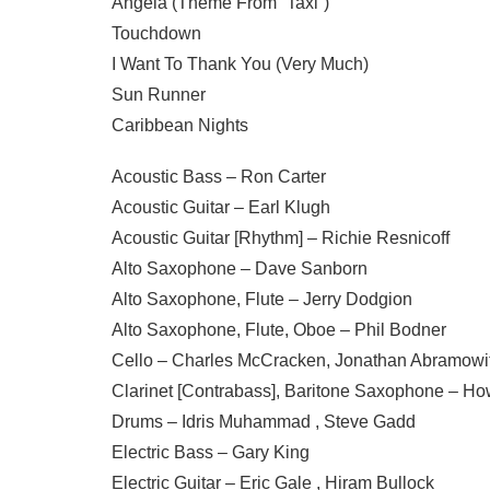
Angela (Theme From “Taxi”)
Touchdown
I Want To Thank You (Very Much)
Sun Runner
Caribbean Nights
Acoustic Bass – Ron Carter
Acoustic Guitar – Earl Klugh
Acoustic Guitar [Rhythm] – Richie Resnicoff
Alto Saxophone – Dave Sanborn
Alto Saxophone, Flute – Jerry Dodgion
Alto Saxophone, Flute, Oboe – Phil Bodner
Cello – Charles McCracken, Jonathan Abramowit
Clarinet [Contrabass], Baritone Saxophone – Ho
Drums – Idris Muhammad , Steve Gadd
Electric Bass – Gary King
Electric Guitar – Eric Gale , Hiram Bullock