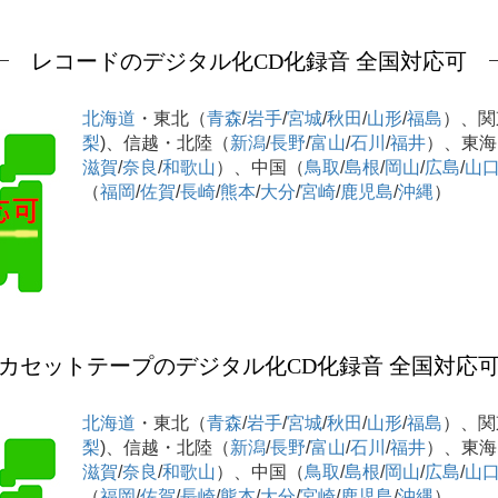
レコードのデジタル化CD化録音 全国対応可
北海道
・東北（
青森
/
岩手
/
宮城
/
秋田
/
山形
/
福島
）、関
梨
)、信越・北陸（
新潟
/
長野
/
富山
/
石川
/
福井
）、東海
滋賀
/
奈良
/
和歌山
）、中国（
鳥取
/
島根
/
岡山
/
広島
/
山
（
福岡
/
佐賀
/
長崎
/
熊本
/
大分
/
宮崎
/
鹿児島
/
沖縄
）
カセットテープのデジタル化CD化録音 全国対応
北海道
・東北（
青森
/
岩手
/
宮城
/
秋田
/
山形
/
福島
）、関
梨
)、信越・北陸（
新潟
/
長野
/
富山
/
石川
/
福井
）、東海
滋賀
/
奈良
/
和歌山
）、中国（
鳥取
/
島根
/
岡山
/
広島
/
山
（
福岡
/
佐賀
/
長崎
/
熊本
/
大分
/
宮崎
/
鹿児島
/
沖縄
）