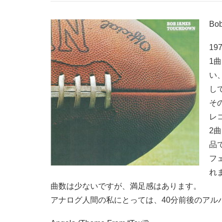
Bob
19
1
い
し
そ
レ
2
品
フ
れ
曲数は少ないですが、満足感はあります。
アナログ人間の私にとっては、40分前後のアル