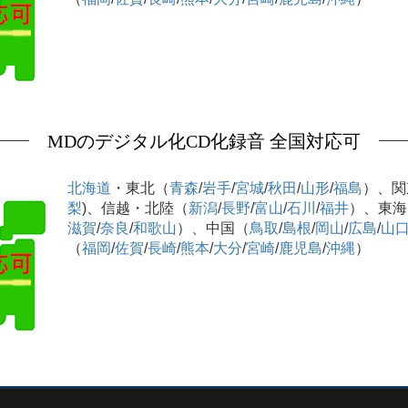
MDのデジタル化CD化録音 全国対応可
北海道
・東北（
青森
/
岩手
/
宮城
/
秋田
/
山形
/
福島
）、関
梨
)、信越・北陸（
新潟
/
長野
/
富山
/
石川
/
福井
）、東海
滋賀
/
奈良
/
和歌山
）、中国（
鳥取
/
島根
/
岡山
/
広島
/
山
（
福岡
/
佐賀
/
長崎
/
熊本
/
大分
/
宮崎
/
鹿児島
/
沖縄
）