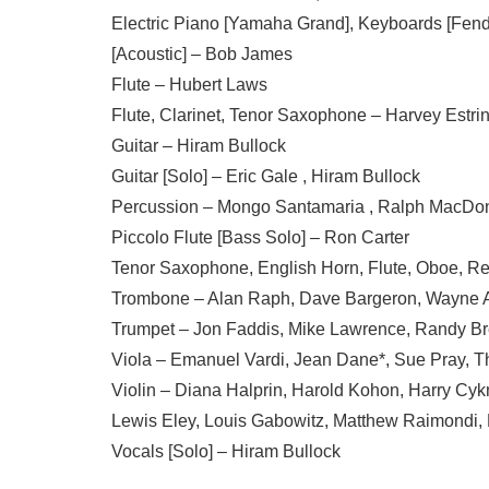
Electric Piano [Yamaha Grand], Keyboards [Fend
[Acoustic] – Bob James
Flute – Hubert Laws
Flute, Clarinet, Tenor Saxophone – Harvey Estri
Guitar – Hiram Bullock
Guitar [Solo] – Eric Gale , Hiram Bullock
Percussion – Mongo Santamaria , Ralph MacDo
Piccolo Flute [Bass Solo] – Ron Carter
Tenor Saxophone, English Horn, Flute, Oboe, R
Trombone – Alan Raph, Dave Bargeron, Wayne 
Trumpet – Jon Faddis, Mike Lawrence, Randy Br
Viola – Emanuel Vardi, Jean Dane*, Sue Pray, T
Violin – Diana Halprin, Harold Kohon, Harry Cyk
Lewis Eley, Louis Gabowitz, Matthew Raimondi,
Vocals [Solo] – Hiram Bullock