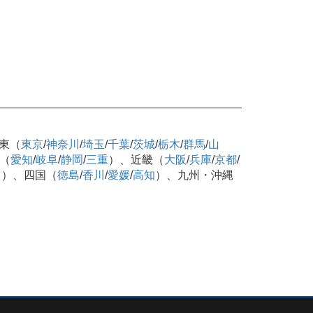
東（
東京
/
神奈川
/
埼玉
/
千葉
/
茨城
/
栃木
/
群馬
/
山
（
愛知
/
岐阜
/
静岡
/
三重
）、近畿（
大阪
/
兵庫
/
京都
/
口
）、四国（
徳島
/
香川
/
愛媛
/
高知
）、九州・沖縄