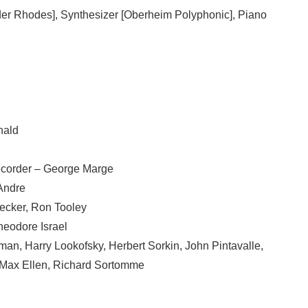
er Rhodes], Synthesizer [Oberheim Polyphonic], Piano
n
nald
ecorder – George Marge
Andre
ecker, Ron Tooley
heodore Israel
man, Harry Lookofsky, Herbert Sorkin, John Pintavalle,
 Max Ellen, Richard Sortomme