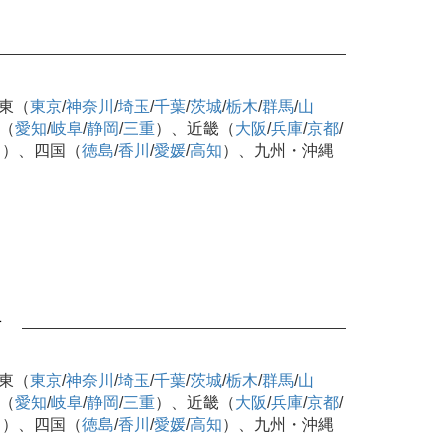
東（
東京
/
神奈川
/
埼玉
/
千葉
/
茨城
/
栃木
/
群馬
/
山
（
愛知
/
岐阜
/
静岡
/
三重
）、近畿（
大阪
/
兵庫
/
京都
/
口
）、四国（
徳島
/
香川
/
愛媛
/
高知
）、九州・沖縄
可
東（
東京
/
神奈川
/
埼玉
/
千葉
/
茨城
/
栃木
/
群馬
/
山
（
愛知
/
岐阜
/
静岡
/
三重
）、近畿（
大阪
/
兵庫
/
京都
/
口
）、四国（
徳島
/
香川
/
愛媛
/
高知
）、九州・沖縄