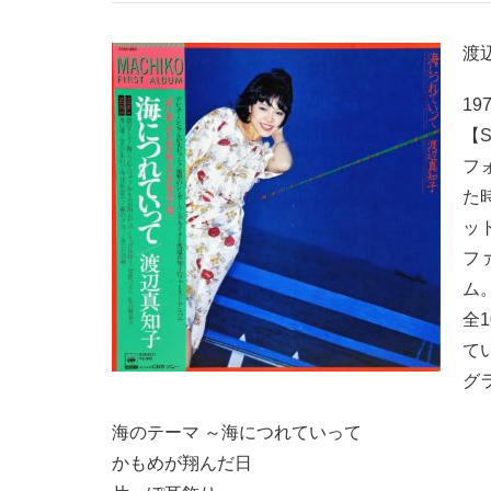
渡
19
【S
フ
た
ッ
フ
ム
全
て
グ
海のテーマ ～海につれていって
かもめが翔んだ日