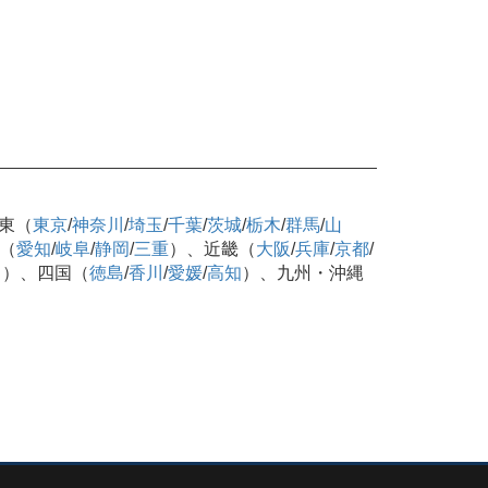
東（
東京
/
神奈川
/
埼玉
/
千葉
/
茨城
/
栃木
/
群馬
/
山
（
愛知
/
岐阜
/
静岡
/
三重
）、近畿（
大阪
/
兵庫
/
京都
/
口
）、四国（
徳島
/
香川
/
愛媛
/
高知
）、九州・沖縄