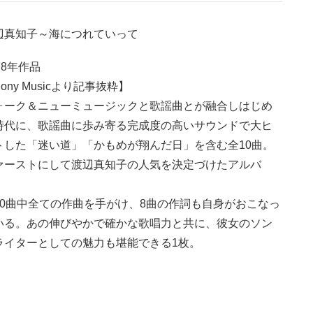
辺真知子～海につれていって
78年作品
ony Musicより記事抜粋】
ォーク＆ニューミュージックと歌謡曲とが融合しはじめ
時代に、歌謡曲に歩み寄る完成度の高いサウンドで大ヒ
トした「迷い道」「かもめが翔んだ日」を含む全10曲。
ァーストにして渡辺真知子の人気を決定づけたアルバ
。
10曲中全ての作曲を手がけ、8曲の作詞も自身がおこなっ
いる。あの伸びやかで確かな歌唱力と共に、彼女のソン
ライターとしての魅力も堪能できる1枚。