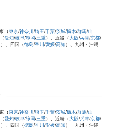
東（
東京
/
神奈川
/
埼玉
/
千葉
/
茨城
/
栃木
/
群馬
/
山
（
愛知
/
岐阜
/
静岡
/
三重
）、近畿（
大阪
/
兵庫
/
京都
/
口
）、四国（
徳島
/
香川
/
愛媛
/
高知
）、九州・沖縄
可
東（
東京
/
神奈川
/
埼玉
/
千葉
/
茨城
/
栃木
/
群馬
/
山
（
愛知
/
岐阜
/
静岡
/
三重
）、近畿（
大阪
/
兵庫
/
京都
/
口
）、四国（
徳島
/
香川
/
愛媛
/
高知
）、九州・沖縄