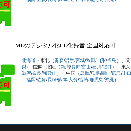
MDのデジタル化CD化録音 全国対応可
北海道
・東北（
青森
/
岩手
/
宮城
/
秋田
/
山形
/
福島
）、関
梨
)、信越・北陸（
新潟
/
長野
/
富山
/
石川
/
福井
）、東海
滋賀
/
奈良
/
和歌山
）、中国（
鳥取
/
島根
/
岡山
/
広島
/
山
（
福岡
/
佐賀
/
長崎
/
熊本
/
大分
/
宮崎
/
鹿児島
/
沖縄
）