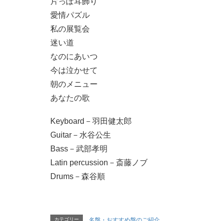
片っぽ耳飾り
愛情パズル
私の展覧会
迷い道
なのにあいつ
今は泣かせて
朝のメニュー
あなたの歌
Keyboard－羽田健太郎
Guitar－水谷公生
Bass－武部孝明
Latin percussion－斎藤ノブ
Drums－森谷順
カテゴリー
名盤・おすすめ盤のご紹介