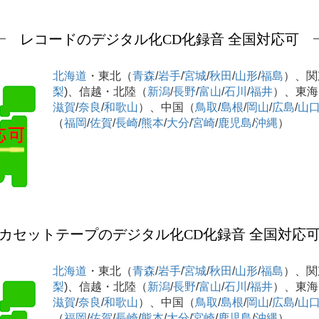
レコードのデジタル化CD化録音 全国対応可
北海道
・東北（
青森
/
岩手
/
宮城
/
秋田
/
山形
/
福島
）、関
梨
)、信越・北陸（
新潟
/
長野
/
富山
/
石川
/
福井
）、東海
滋賀
/
奈良
/
和歌山
）、中国（
鳥取
/
島根
/
岡山
/
広島
/
山
（
福岡
/
佐賀
/
長崎
/
熊本
/
大分
/
宮崎
/
鹿児島
/
沖縄
）
カセットテープのデジタル化CD化録音 全国対応
北海道
・東北（
青森
/
岩手
/
宮城
/
秋田
/
山形
/
福島
）、関
梨
)、信越・北陸（
新潟
/
長野
/
富山
/
石川
/
福井
）、東海
滋賀
/
奈良
/
和歌山
）、中国（
鳥取
/
島根
/
岡山
/
広島
/
山
（
福岡
/
佐賀
/
長崎
/
熊本
/
大分
/
宮崎
/
鹿児島
/
沖縄
）