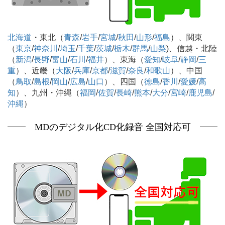
北海道
・東北（
青森
/
岩手
/
宮城
/
秋田
/
山形
/
福島
）、関東
（
東京
/
神奈川
/
埼玉
/
千葉
/
茨城
/
栃木
/
群馬
/
山梨
)、信越・北陸
（
新潟
/
長野
/
富山
/
石川
/
福井
）、東海（
愛知
/
岐阜
/
静岡
/
三
重
）、近畿（
大阪
/
兵庫
/
京都
/
滋賀
/
奈良
/
和歌山
）、中国
（
鳥取
/
島根
/
岡山
/
広島
/
山口
）、四国（
徳島
/
香川
/
愛媛
/
高
知
）、九州・沖縄（
福岡
/
佐賀
/
長崎
/
熊本
/
大分
/
宮崎
/
鹿児島
/
沖縄
）
MDのデジタル化CD化録音 全国対応可