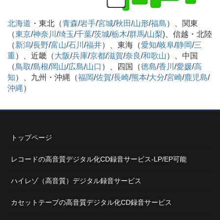
北海道
・東北（
青森
/
岩手
/
宮城
/
秋田
/
山形
/
福島
）、関東
（
東京
/
神奈川
/
埼玉
/
千葉
/
茨城
/
栃木
/
群馬
/
山梨
)、信越・北陸
（
新潟
/
長野
/
富山
/
石川
/
福井
）、東海（
愛知
/
岐阜
/
静岡
/
三
重
）、近畿（
大阪
/
兵庫
/
京都
/
滋賀
/
奈良
/
和歌山
）、中国
（
鳥取
/
島根
/
岡山
/
広島
/
山口
）、四国（
徳島
/
香川
/
愛媛
/
高
知
）、九州・沖縄（
福岡
/
佐賀
/
長崎
/
熊本
/
大分
/
宮崎
/
鹿児島
/
沖縄
）
トップページ
レコードの高音質デジタル化CD録音サービス-LP/EP可能
ハイレゾ（高音質）デジタル録音サービス
カセットテープの高音質デジタル化CD録音サービス