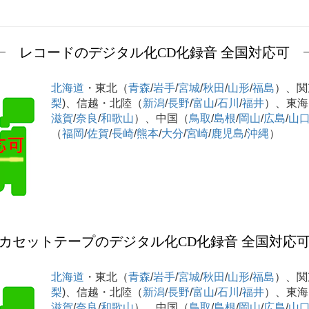
レコードのデジタル化CD化録音 全国対応可
北海道
・東北（
青森
/
岩手
/
宮城
/
秋田
/
山形
/
福島
）、関
梨
)、信越・北陸（
新潟
/
長野
/
富山
/
石川
/
福井
）、東海
滋賀
/
奈良
/
和歌山
）、中国（
鳥取
/
島根
/
岡山
/
広島
/
山
（
福岡
/
佐賀
/
長崎
/
熊本
/
大分
/
宮崎
/
鹿児島
/
沖縄
）
カセットテープのデジタル化CD化録音 全国対応
北海道
・東北（
青森
/
岩手
/
宮城
/
秋田
/
山形
/
福島
）、関
梨
)、信越・北陸（
新潟
/
長野
/
富山
/
石川
/
福井
）、東海
滋賀
/
奈良
/
和歌山
）、中国（
鳥取
/
島根
/
岡山
/
広島
/
山