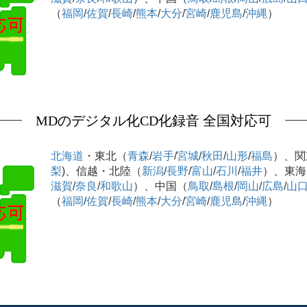
（
福岡
/
佐賀
/
長崎
/
熊本
/
大分
/
宮崎
/
鹿児島
/
沖縄
）
MDのデジタル化CD化録音 全国対応可
北海道
・東北（
青森
/
岩手
/
宮城
/
秋田
/
山形
/
福島
）、関
梨
)、信越・北陸（
新潟
/
長野
/
富山
/
石川
/
福井
）、東海
滋賀
/
奈良
/
和歌山
）、中国（
鳥取
/
島根
/
岡山
/
広島
/
山
（
福岡
/
佐賀
/
長崎
/
熊本
/
大分
/
宮崎
/
鹿児島
/
沖縄
）