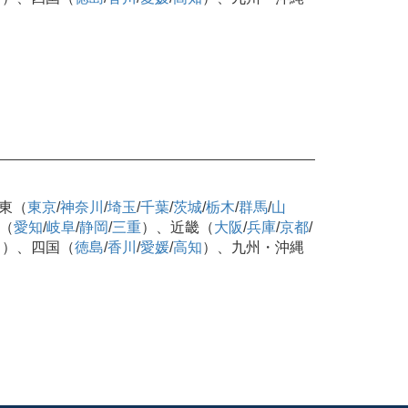
東（
東京
/
神奈川
/
埼玉
/
千葉
/
茨城
/
栃木
/
群馬
/
山
（
愛知
/
岐阜
/
静岡
/
三重
）、近畿（
大阪
/
兵庫
/
京都
/
口
）、四国（
徳島
/
香川
/
愛媛
/
高知
）、九州・沖縄