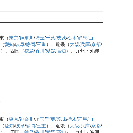
東（
東京
/
神奈川
/
埼玉
/
千葉
/
茨城
/
栃木
/
群馬
/
山
（
愛知
/
岐阜
/
静岡
/
三重
）、近畿（
大阪
/
兵庫
/
京都
/
口
）、四国（
徳島
/
香川
/
愛媛
/
高知
）、九州・沖縄
可
東（
東京
/
神奈川
/
埼玉
/
千葉
/
茨城
/
栃木
/
群馬
/
山
（
愛知
/
岐阜
/
静岡
/
三重
）、近畿（
大阪
/
兵庫
/
京都
/
口
）、四国（
徳島
/
香川
/
愛媛
/
高知
）、九州・沖縄