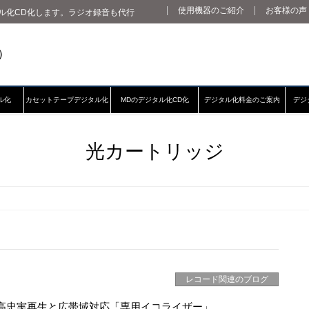
使用機器のご紹介
お客様の声
ル化CD化します。ラジオ録音も代行
ル化
カセットテープデジタル化
MDのデジタル化CD化
デジタル化料金のご案内
デジ
光カートリッジ
レコード関連のブログ
高忠実再生と広帯域対応「専用イコライザー」